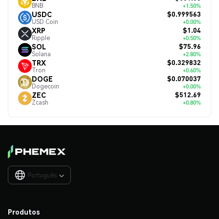
BNB
+1.50%
$0.999563
USDC
USD Coin
+0.00%
$1.04
XRP
Ripple
+0.50%
$75.96
SOL
Solana
+2.80%
$0.329832
TRX
Tron
+0.60%
$0.070037
DOGE
Dogecoin
+0.00%
$512.69
ZEC
Zcash
+0.80%
Português

Produtos