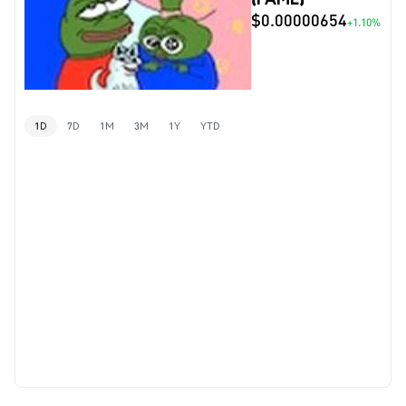
$0.00000654
+1.10%
1D
7D
1M
3M
1Y
YTD