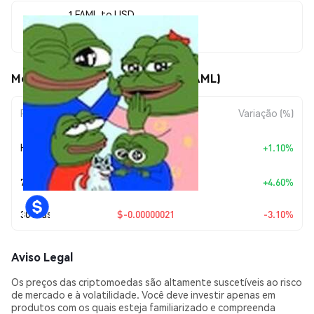
1 FAML to USD
$0.00000654
Movimentos de preço de FAML (FAML)
Período
Variação do Valor
Variação (%)
+
$0.0
7115
Hoje
+1.10%
7
7 Dias
+
$0.00000029
+4.60%
30 Dias
$-0.00000021
-3.10%
Aviso Legal
Os preços das criptomoedas são altamente suscetíveis ao risco
de mercado e à volatilidade. Você deve investir apenas em
produtos com os quais esteja familiarizado e compreenda