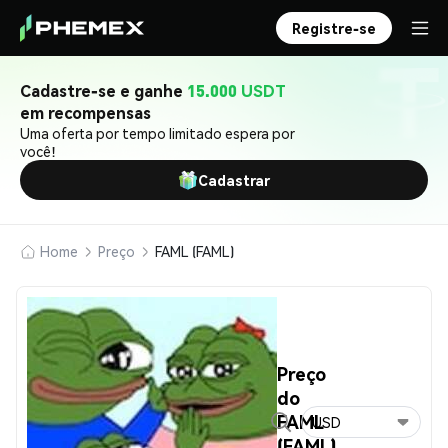
Registre-se
Cadastre-se e ganhe
15.000 USDT
em recompensas
Uma oferta por tempo limitado espera por
você!
Cadastrar
Home
Preço
FAML (FAML)
Preço
do
FAML
USD
(FAML)