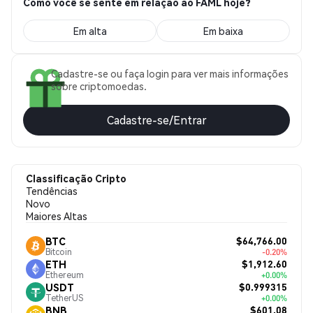
Como você se sente em relação ao FAML hoje?
Em alta
Em baixa
Cadastre-se ou faça login para ver mais informações
sobre criptomoedas.
Cadastre-se/Entrar
Classificação Cripto
Tendências
Novo
Maiores Altas
$64,766.00
BTC
Bitcoin
-0.20%
$1,912.60
ETH
Ethereum
+0.00%
$0.999315
USDT
TetherUS
+0.00%
$601.08
BNB