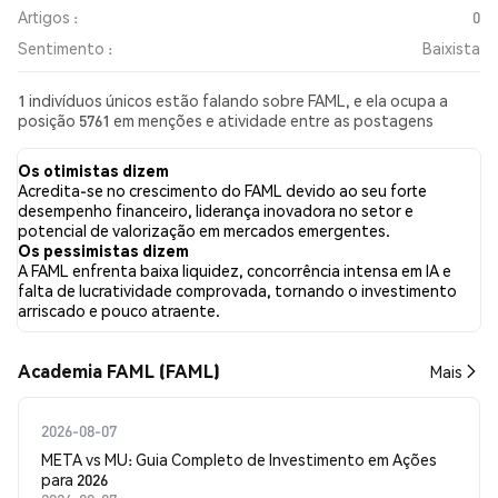
Artigos :
0
Sentimento :
Baixista
1 indivíduos únicos estão falando sobre FAML, e ela ocupa a
posição 5761 em menções e atividade entre as postagens
coletadas. Nas últimas 24 horas, o sentimento em relação a
FAML em todas as redes sociais foi Baixista. Por fim, foram
Os otimistas dizem
publicados 0 artigos de notícias sobre FAML. No Twitter,
Acredita-se no crescimento do FAML devido ao seu forte
100.00% dos tweets apresentaram um sentimento otimista em
desempenho financeiro, liderança inovadora no setor e
comparação com 0.00% dos tweets com sentimento pessimista
potencial de valorização em mercados emergentes.
sobre FAML. 0.00% dos tweets foram neutros em relação a
Os pessimistas dizem
FAML. Esses sentimentos são baseados em 1 tweets.
A FAML enfrenta baixa liquidez, concorrência intensa em IA e
falta de lucratividade comprovada, tornando o investimento
arriscado e pouco atraente.
Academia FAML (FAML)
Mais
2026-08-07
META vs MU: Guia Completo de Investimento em Ações
para 2026