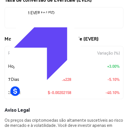
1 EVER to USD
$0.00301977
Movimentos de preço de Everscale (EVER)
Período
Variação do Valor
Variação (%)
Hoje
+
$0.00008795
+3.00%
7 Dias
$-0.00016228
-5.10%
30 Dias
$-0.00202158
-40.10%
Aviso Legal
Os preços das criptomoedas são altamente suscetíveis ao risco
de mercado e à volatilidade. Você deve investir apenas em