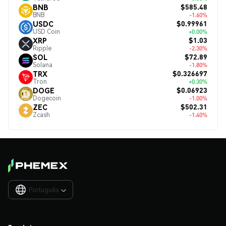
$585.48
BNB
BNB
-1.60%
$0.99961
USDC
USD Coin
+0.00%
$1.03
XRP
Ripple
-2.30%
$72.89
SOL
Solana
-1.80%
$0.326697
TRX
Tron
+0.30%
$0.06923
DOGE
Dogecoin
-1.00%
$502.31
ZEC
Zcash
-1.40%
Português
