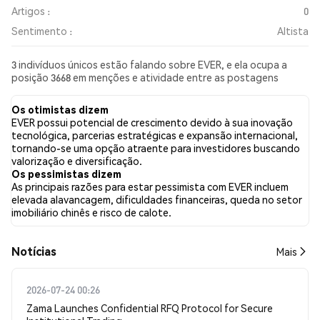
Artigos :
0
Sentimento :
Altista
3 indivíduos únicos estão falando sobre EVER, e ela ocupa a
posição 3668 em menções e atividade entre as postagens
coletadas. Nas últimas 24 horas, o sentimento em relação a
EVER em todas as redes sociais foi Altista. Por fim, foram
Os otimistas dizem
publicados 0 artigos de notícias sobre EVER. No Twitter, 0.00%
EVER possui potencial de crescimento devido à sua inovação
dos tweets apresentaram um sentimento otimista em
tecnológica, parcerias estratégicas e expansão internacional,
comparação com 0.00% dos tweets com sentimento pessimista
tornando-se uma opção atraente para investidores buscando
sobre EVER. 100.00% dos tweets foram neutros em relação a
valorização e diversificação.
EVER. Esses sentimentos são baseados em 1 tweets.
Os pessimistas dizem
As principais razões para estar pessimista com EVER incluem
elevada alavancagem, dificuldades financeiras, queda no setor
imobiliário chinês e risco de calote.
​​Notícias​​
Mais
2026-07-24 00:26
Zama Launches Confidential RFQ Protocol for Secure