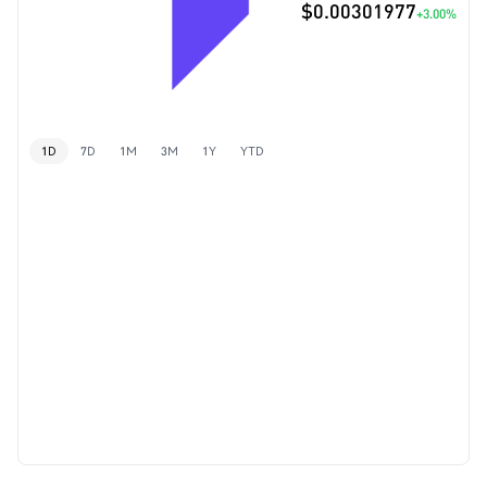
$0.00301977
+3.00%
1D
7D
1M
3M
1Y
YTD