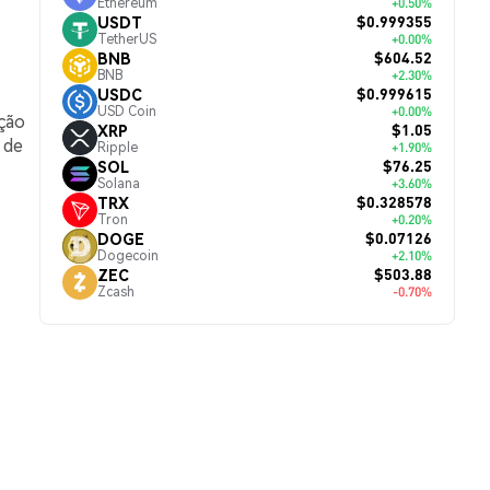
Ethereum
+0.50%
$0.999355
USDT
TetherUS
+0.00%
$604.52
BNB
BNB
+2.30%
$0.999615
USDC
USD Coin
+0.00%
ação
$1.05
XRP
 de
Ripple
+1.90%
$76.25
SOL
Solana
+3.60%
$0.328578
TRX
Tron
+0.20%
$0.07126
DOGE
Dogecoin
+2.10%
$503.88
ZEC
Zcash
-0.70%