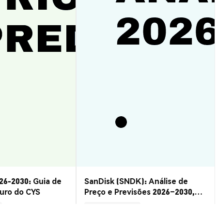
26-2030: Guia de
SanDisk (SNDK): Análise de
turo do CYS
Preço e Previsões 2026–2030,
Vale a Pena?
Insights de Mercado
2026-08-07
|
15-20m
2026-08-06
|
10-15m