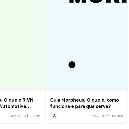
: O que é RIVN
Guia Morpheus: O que é, como
 Automotive
funciona e para que serve?
IA
2026-08-07
|
10-15m
2026-08-07
|
15-20m