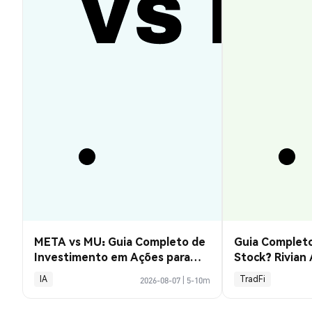
META vs MU: Guia Completo de
Guia Completo
Investimento em Ações para
Stock? Rivian
2026
Explicado
IA
TradFi
2026-08-07
|
5-10m