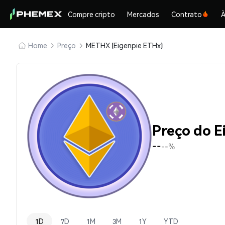
Compre cripto
Mercados
Contrato
À
Home
Preço
METHX (Eigenpie ETHx)
Preço do 
--
--%
1D
7D
1M
3M
1Y
YTD