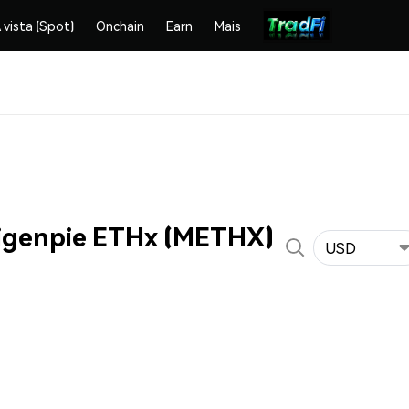
 vista (Spot)
Onchain
Earn
Mais
Eigenpie ETHx (METHX)
USD