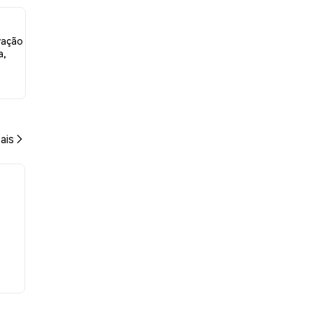
vação
a,
ais