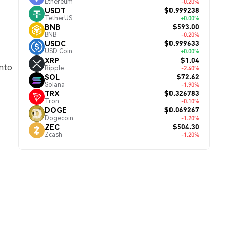
Ethereum
-0.20%
$0.999238
USDT
TetherUS
+0.00%
$593.00
BNB
BNB
-0.20%
$0.999633
USDC
USD Coin
+0.00%
$1.04
XRP
ento
Ripple
-2.40%
$72.62
SOL
Solana
-1.90%
$0.326783
TRX
Tron
-0.10%
$0.069267
DOGE
Dogecoin
-1.20%
$504.30
ZEC
Zcash
-1.20%