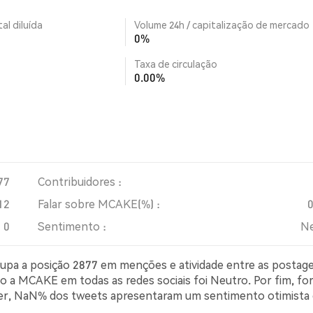
al diluída
Volume 24h / capitalização de mercado
0%
Taxa de circulação
0.00%
77
Contribuidores :
12
Falar sobre MCAKE(%) :
0
Sentimento :
Ne
cupa a posição 2877 em menções e atividade entre as postag
ão a MCAKE em todas as redes sociais foi Neutro. Por fim, fo
tter, NaN% dos tweets apresentaram um sentimento otimista
simista sobre MCAKE. NaN% dos tweets foram neutros em