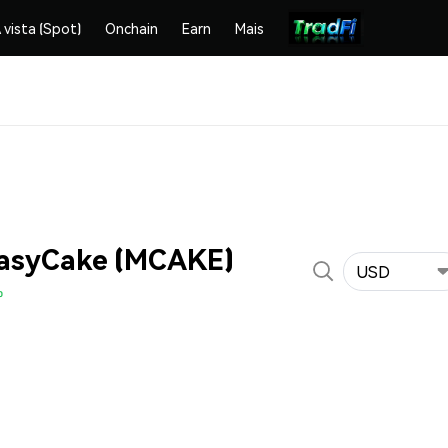
 vista (Spot)
Onchain
Earn
Mais
EasyCake (MCAKE)
USD
%