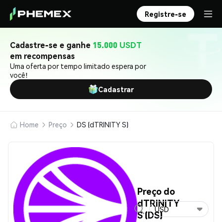
Registre-se
Cadastre-se e ganhe
15.000 USDT
em recompensas
Uma oferta por tempo limitado espera por
você!
Cadastrar
Home
Preço
DS (dTRINITY S)
Preço do
dTRINITY
USD
S (DS)