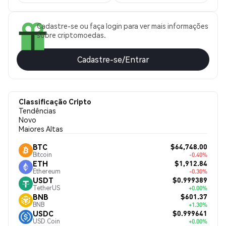
Cadastre-se ou faça login para ver mais informações
sobre criptomoedas.
Cadastre-se/Entrar
Classificação Cripto
Tendências
Novo
Maiores Altas
$64,748.00
BTC
Bitcoin
-0.40%
$1,912.84
ETH
Ethereum
-0.30%
$0.999389
USDT
TetherUS
+0.00%
$601.37
BNB
BNB
+1.30%
$0.999641
USDC
USD Coin
+0.00%