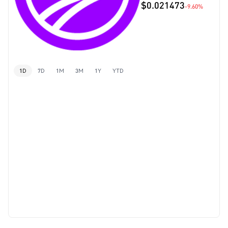
$0.021473
-9.60%
1D
7D
1M
3M
1Y
YTD