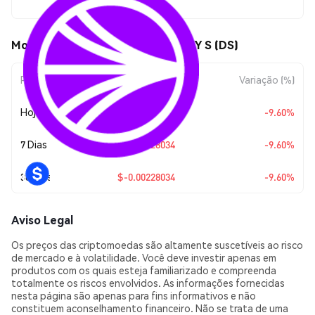
$0.021473
Movimentos de preço de dTRINITY S (DS)
Período
Variação do Valor
Variação (%)
Hoje
$-0.00228034
-9.60%
7 Dias
$-0.00228034
-9.60%
30 Dias
$-0.00228034
-9.60%
Aviso Legal
Os preços das criptomoedas são altamente suscetíveis ao risco
de mercado e à volatilidade. Você deve investir apenas em
produtos com os quais esteja familiarizado e compreenda
totalmente os riscos envolvidos. As informações fornecidas
nesta página são apenas para fins informativos e não
constituem aconselhamento financeiro. Não se trata de uma