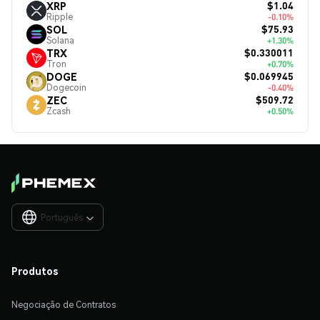
$1.04
XRP
Ripple
-0.10%
$75.93
SOL
Solana
+1.30%
$0.330011
TRX
Tron
+0.70%
$0.069945
DOGE
Dogecoin
-0.40%
$509.72
ZEC
Zcash
+0.50%
Português

Produtos
Negociação de Contratos