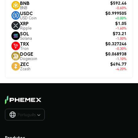
$592.46
BNB
BNB
-0.60%
$0.999505
USDC
USD Coin
+0.00%
$1.05
XRP
Ripple
-1.60%
$73.21
SOL
Solana
-1.00%
$0.327246
TRX
Tron
-0.30%
$0.068938
DOGE
Dogecoin
-1.10%
$494.77
ZEC
Zcash
-4.20%
Português

Produtos