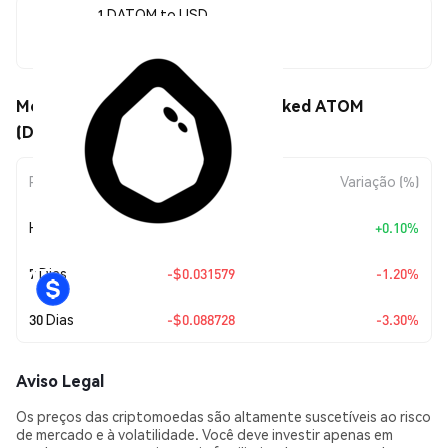
1 DATOM to USD
$2.60
Movimentos de preço de Drop Staked ATOM
(DATOM)
Período
Variação do Valor
Variação (%)
Hoje
+
$0.0025974
+0.10%
7 Dias
-$0.031579
-1.20%
30 Dias
-$0.088728
-3.30%
Aviso Legal
Os preços das criptomoedas são altamente suscetíveis ao risco
de mercado e à volatilidade. Você deve investir apenas em