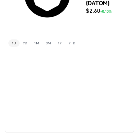
(DATOM)
$2.60
+0.10%
1D
7D
1M
3M
1Y
YTD