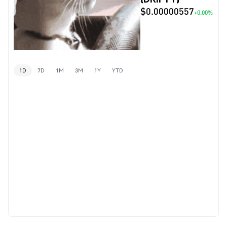
$0.00000557
+0.00%
1D
7D
1M
3M
1Y
YTD