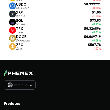
$0.999791
USDC
USD Coin
-0.00%
$1.05
XRP
Ripple
-1.56%
$73.83
SOL
Solana
+0.13%
$0.326896
TRX
Tron
+0.01%
$0.069719
DOGE
Dogecoin
+0.08%
$507.78
ZEC
Zcash
-1.47%
Português

Produtos