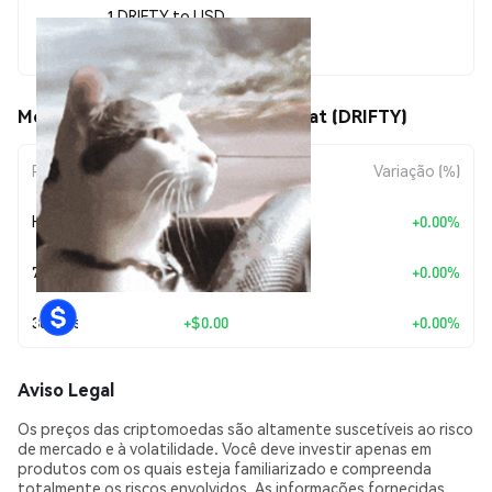
1 DRIFTY to USD
$0.00000557
Movimentos de preço de Driftin Cat (DRIFTY)
Período
Variação do Valor
Variação (%)
Hoje
+
$0.00
+0.00%
7 Dias
+
$0.00
+0.00%
30 Dias
+
$0.00
+0.00%
Aviso Legal
Os preços das criptomoedas são altamente suscetíveis ao risco
de mercado e à volatilidade. Você deve investir apenas em
produtos com os quais esteja familiarizado e compreenda
totalmente os riscos envolvidos. As informações fornecidas