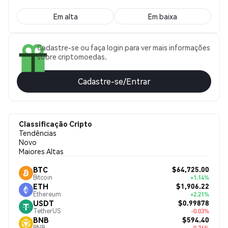
Em alta
Em baixa
Cadastre-se ou faça login para ver mais informações
sobre criptomoedas.
Cadastre-se/Entrar
Classificação Cripto
Tendências
Novo
Maiores Altas
$64,725.00
BTC
Bitcoin
+1.14%
$1,906.22
ETH
Ethereum
+2.21%
$0.99878
USDT
TetherUS
-0.03%
$594.40
BNB
BNB
-0.76%