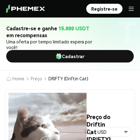
Registre-se
Cadastre-se e ganhe
15.000 USDT
em recompensas
Uma oferta por tempo limitado espera por
você!
Cadastrar
Home
Preço
DRIFTY (Driftin Cat)
Preço do
Driftin
Cat
USD
(DRIFTY)