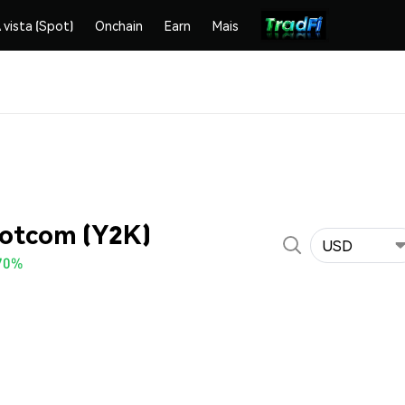
 vista (Spot)
Onchain
Earn
Mais
Dotcom (Y2K)
USD
70%