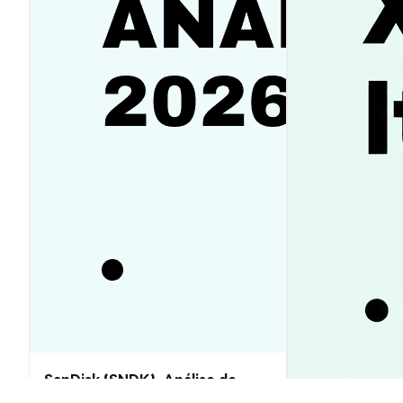
SanDisk (SNDK): Análise de
Preço e Previsões 2026–2030,