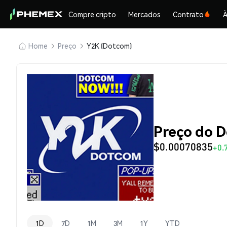
Compre cripto
Mercados
Contrato
À
Home
Preço
Y2K (Dotcom)
Preço do 
$0.00070835
+0.
1D
7D
1M
3M
1Y
YTD