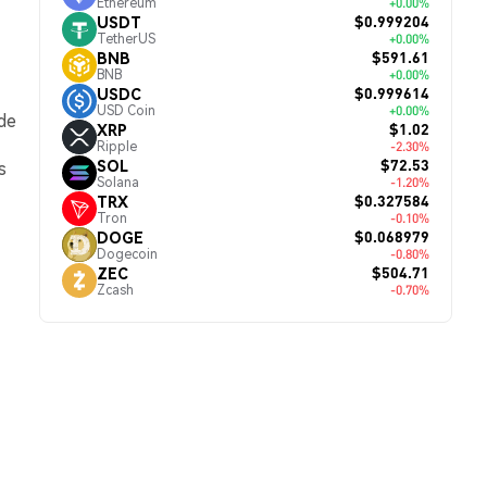
Ethereum
+0.00%
$0.999204
USDT
TetherUS
+0.00%
$591.61
BNB
BNB
+0.00%
$0.999614
USDC
USD Coin
+0.00%
de
$1.02
XRP
Ripple
-2.30%
$72.53
SOL
s
Solana
-1.20%
$0.327584
TRX
Tron
-0.10%
$0.068979
DOGE
Dogecoin
-0.80%
$504.71
ZEC
Zcash
-0.70%