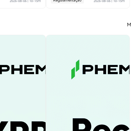
Regulamentação
2026-08-06
|
10-15m
2026-08-06
|
10-15m
M