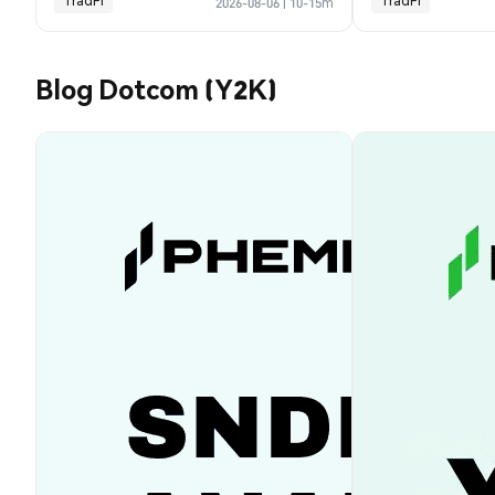
TradFi
TradFi
2026-08-06
|
10-15m
Blog Dotcom (Y2K)