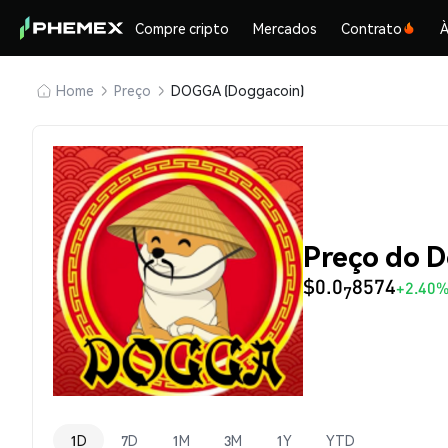
Compre cripto
Mercados
Contrato
À
Home
Preço
DOGGA (Doggacoin)
Preço do 
$0.0
8574
+2.40
7
1D
7D
1M
3M
1Y
YTD