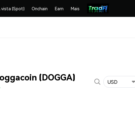
 vista (Spot)
Onchain
Earn
Mais
Doggacoin (DOGGA)
USD
%