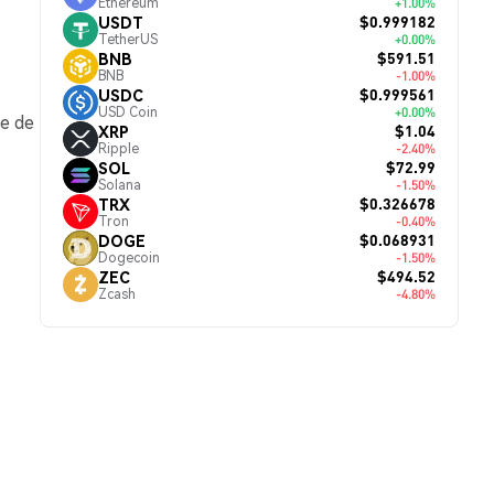
Ethereum
+1.00%
$0.999182
USDT
TetherUS
+0.00%
$591.51
BNB
BNB
-1.00%
$0.999561
USDC
USD Coin
+0.00%
me de
$1.04
XRP
Ripple
-2.40%
$72.99
SOL
Solana
-1.50%
$0.326678
TRX
Tron
-0.40%
$0.068931
DOGE
Dogecoin
-1.50%
$494.52
ZEC
Zcash
-4.80%