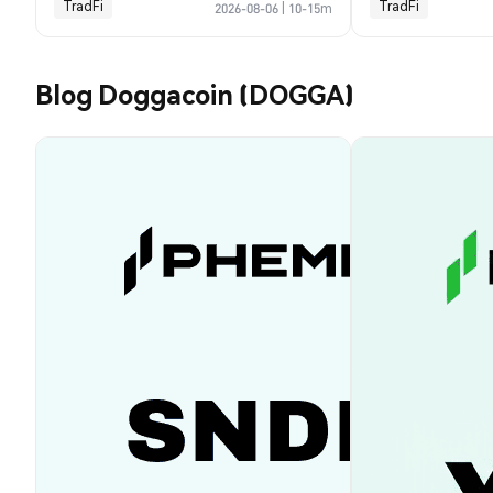
TradFi
TradFi
2026-08-06
|
10-15m
Blog Doggacoin (DOGGA)