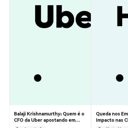
Balaji Krishnamurthy: Quem é o
Queda nos Emp
CFO da Uber apostando em
Impacto nas C
Robotaxis?
dos Juros em