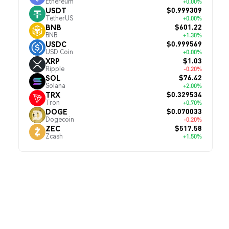
Ethereum
+0.00%
$0.999309
USDT
TetherUS
+0.00%
$601.22
BNB
BNB
+1.30%
$0.999569
USDC
USD Coin
+0.00%
$1.03
XRP
Ripple
-0.20%
$76.42
SOL
Solana
+2.00%
$0.329534
TRX
Tron
+0.70%
$0.070033
DOGE
Dogecoin
-0.20%
$517.58
ZEC
Zcash
+1.50%