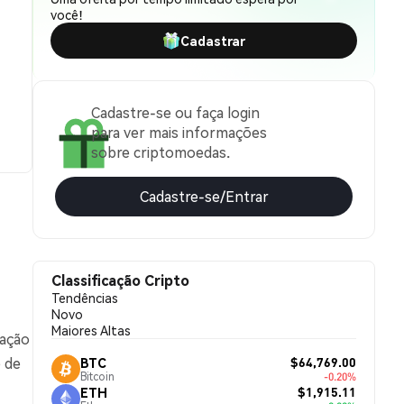
você!
Cadastrar
Cadastre-se ou faça login
para ver mais informações
sobre criptomoedas.
Cadastre-se/Entrar
Classificação Cripto
Tendências
Novo
Maiores Altas
iação
$64,769.00
 de
BTC
Bitcoin
-0.20%
$1,915.11
ETH