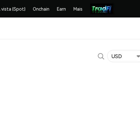
 vista (Spot)
Onchain
Earn
Mais
USD