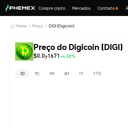
Compre cripto
Mercados
Contrato
À
Home
Preço
DIGI (Digicoin)
Preço do Digicoin (DIGI)
$0.0
1671
+4.00%
7
1D
7D
1M
3M
1Y
YTD