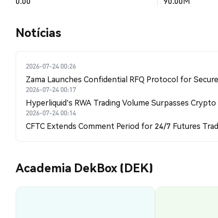
0.00
90.00M
​​Notícias​​
2026-07-24 00:26
Zama Launches Confidential RFQ Protocol for Secure 
2026-07-24 00:17
Hyperliquid's RWA Trading Volume Surpasses Crypto
2026-07-24 00:14
CFTC Extends Comment Period for 24/7 Futures Trad
Academia DekBox (DEK)