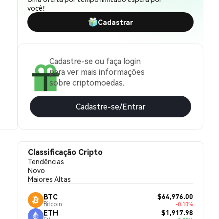
você!
Cadastrar
Cadastre-se ou faça login
para ver mais informações
sobre criptomoedas.
Cadastre-se/Entrar
Classificação Cripto
Tendências
Novo
Maiores Altas
$64,976.00
BTC
Bitcoin
-0.10%
$1,917.98
ETH