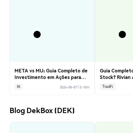
META vs MU: Guia Completo de
Guia Completo
Investimento em Ações para
Stock? Rivian
2026
Explicado
IA
TradFi
2026-08-07
|
5-10m
Blog DekBox (DEK)