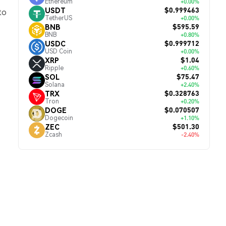
Ethereum
+0.00%
$0.999463
USDT
to
TetherUS
+0.00%
$595.59
BNB
BNB
+0.80%
$0.999712
USDC
USD Coin
+0.00%
$1.04
XRP
Ripple
+0.60%
$75.47
SOL
Solana
+2.40%
$0.328763
TRX
Tron
+0.20%
$0.070507
DOGE
Dogecoin
+1.10%
$501.30
ZEC
Zcash
-2.40%