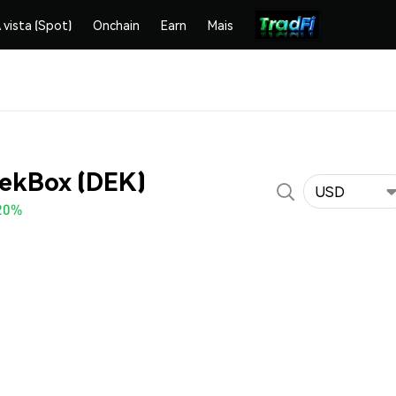
 vista (Spot)
Onchain
Earn
Mais
DekBox (DEK)
USD
20%