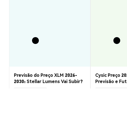
Previsão do Preço XLM 2026-
Cysic Preço 20
2030: Stellar Lumens Vai Subir?
Previsão e Fu
Insights de Mercado
Insights de Mercado
2026-08-07
|
10-15m
Taxa de conversão de DekBox (DEK)