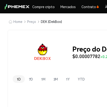
Compre cripto
Mercados
Contrato
À
Home
Preço
DEK (DekBox)
Preço do 
$0.00007782
+0.
1D
7D
1M
3M
1Y
YTD