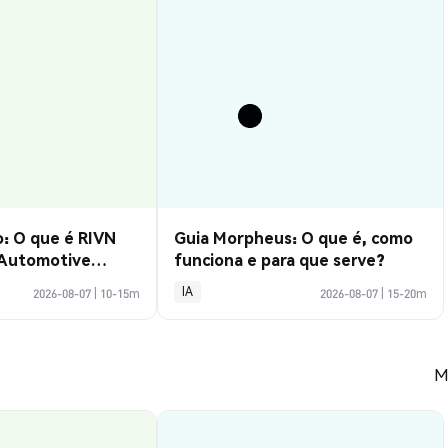
: O que é RIVN
Guia Morpheus: O que é, como
 Automotive
funciona e para que serve?
IA
2026-08-07
|
10-15m
2026-08-07
|
15-20m
M