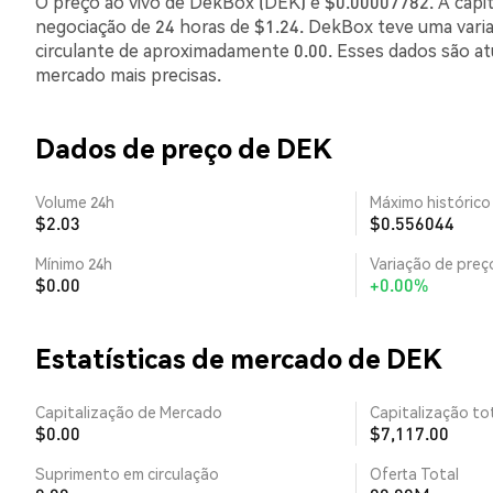
O preço ao vivo de DekBox (DEK) é $0.00007782. A capit
negociação de 24 horas de $1.24. DekBox teve uma vari
circulante de aproximadamente 0.00. Esses dados são a
mercado mais precisas.
Dados de preço de DEK
Volume 24h
Máximo histórico
$2.03
$0.556044
Mínimo 24h
Variação de preço
$0.00
+0.00%
Estatísticas de mercado de DEK
Capitalização de Mercado
Capitalização tot
$0.00
$7,117.00
Suprimento em circulação
Oferta Total