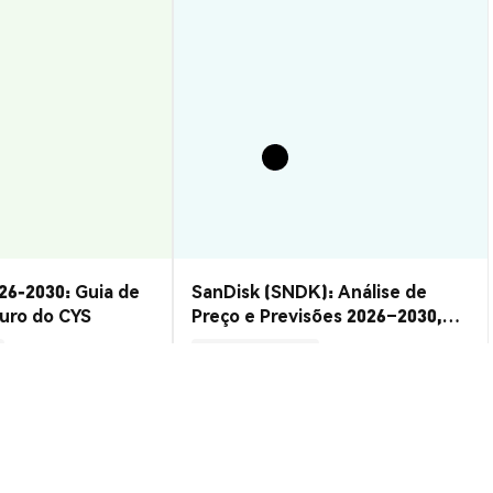
26-2030: Guia de
SanDisk (SNDK): Análise de
turo do CYS
Preço e Previsões 2026–2030,
Vale a Pena?
Insights de Mercado
2026-08-07
|
15-20m
2026-08-06
|
10-15m