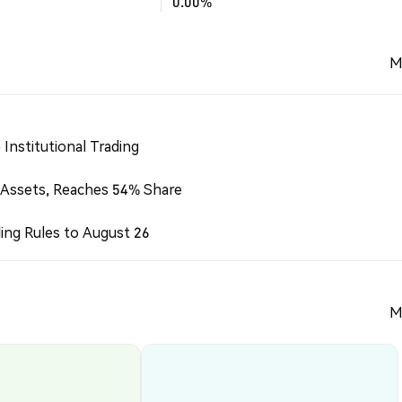
0.00%
M
Institutional Trading
 Assets, Reaches 54% Share
ing Rules to August 26
M