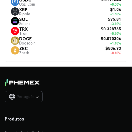
USD Coin
+0.00%
$1.04
XRP
Ripple
+1.60%
$75.81
SOL
Solana
+3.10%
$0.328765
TRX
Tron
+0.50%
$0.070306
DOGE
Dogecoin
+1.10%
$506.93
ZEC
Zcash
-0.40%
Português

Produtos