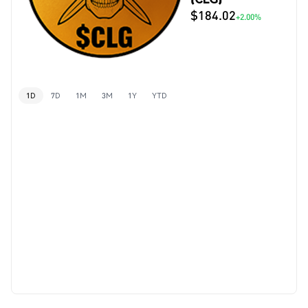
$184.02
+2.00%
1D
7D
1M
3M
1Y
YTD