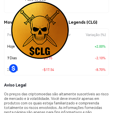
$184.02
Movimentos de preço de Cronos Legends (CLG)
Período
Variação do Valor
Variação (%)
Hoje
+
$3.61
+2.00%
7 Dias
-$3.95
-2.10%
30 Dias
-$17.54
-8.70%
Aviso Legal
Os preços das criptomoedas são altamente suscetíveis ao risco
de mercado e à volatilidade. Você deve investir apenas em
produtos com os quais esteja familiarizado e compreenda
totalmente os riscos envolvidos. As informações fornecidas
nesta página são apenas para fins informativos e não