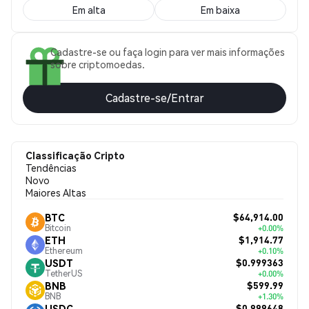
Em alta
Em baixa
Cadastre-se ou faça login para ver mais informações
sobre criptomoedas.
Cadastre-se/Entrar
Classificação Cripto
Tendências
Novo
Maiores Altas
$64,914.00
BTC
Bitcoin
+0.00%
$1,914.77
ETH
Ethereum
+0.10%
$0.999363
USDT
TetherUS
+0.00%
$599.99
BNB
BNB
+1.30%
$0.999648
USDC