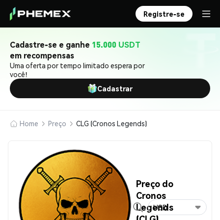
Registre-se
Cadastre-se e ganhe
15.000 USDT
em recompensas
Uma oferta por tempo limitado espera por
você!
Cadastrar
Home
Preço
CLG (Cronos Legends)
Preço do
Cronos
Legends
USD
(CLG)