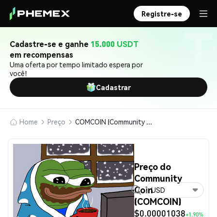
Registre-se
Cadastre-se e ganhe
15.000 USDT
em recompensas
Uma oferta por tempo limitado espera por
você!
Cadastrar
Home
Preço
COMCOIN (Community Coin)
Preço do
Community
Coin
USD
(COMCOIN)
$0.00001038
+1.90%