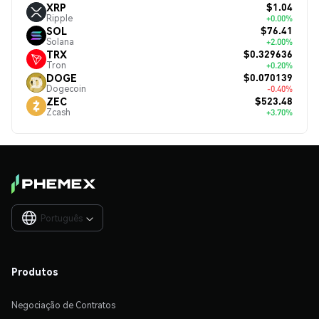
$1.04
XRP
Ripple
+0.00%
$76.41
SOL
Solana
+2.00%
$0.329636
TRX
Tron
+0.20%
$0.070139
DOGE
Dogecoin
-0.40%
$523.48
ZEC
Zcash
+3.70%
Português

Produtos
Negociação de Contratos