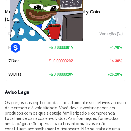
Movimentos de preço de Community Coin
(COMCOIN)
Período
Variação do Valor
Variação (%)
Hoje
+
$0.00000019
+1.90%
7 Dias
$-0.00000202
-16.30%
30 Dias
+
$0.00000209
+25.20%
Aviso Legal
Os preços das criptomoedas são altamente suscetíveis ao risco
de mercado e à volatilidade. Você deve investir apenas em
produtos com os quais esteja familiarizado e compreenda
totalmente os riscos envolvidos. As informações fornecidas
nesta página são apenas para fins informativos e não
constituem aconselhamento financeiro. Não se trata de uma