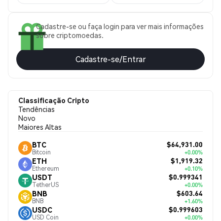
Cadastre-se ou faça login para ver mais informações
sobre criptomoedas.
Cadastre-se/Entrar
Classificação Cripto
Tendências
Novo
Maiores Altas
$64,931.00
BTC
Bitcoin
+0.00%
$1,919.32
ETH
Ethereum
+0.10%
$0.999341
USDT
TetherUS
+0.00%
$603.64
BNB
BNB
+1.60%
$0.999603
USDC
USD Coin
+0.00%