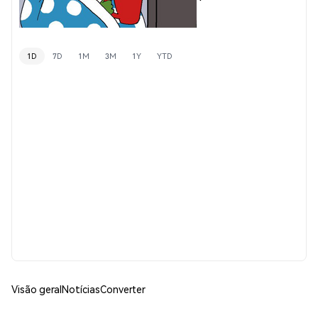
1D
7D
1M
3M
1Y
YTD
Visão geral
Notícias
Converter