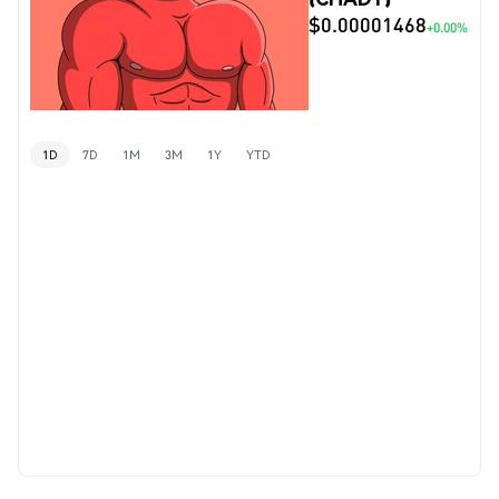
$0.00001468
+0.00%
1D
7D
1M
3M
1Y
YTD