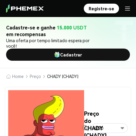
Registre-se
Cadastre-se e ganhe
15.000 USDT
em recompensas
Uma oferta por tempo limitado espera por
você!
Cadastrar
Home
Preço
CHADY (CHADY)
Preço
do
CHADY
USD
(CHADY)