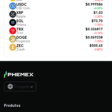
$0.999586
USDC
USD Coin
+0.00%
$1.03
XRP
Ripple
-2.30%
$72.70
SOL
Solana
-1.90%
$0.326817
TRX
Tron
-0.10%
$0.069238
DOGE
Dogecoin
-1.20%
$505.45
ZEC
Zcash
-0.80%
Português

Produtos