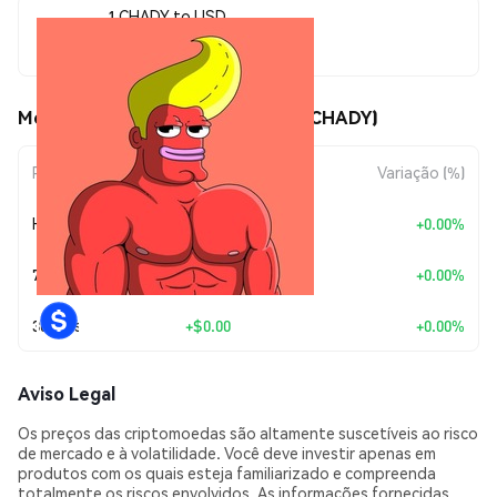
1 CHADY to USD
$0.00001468
Movimentos de preço de CHADY (CHADY)
Período
Variação do Valor
Variação (%)
Hoje
+
$0.00
+0.00%
7 Dias
+
$0.00
+0.00%
30 Dias
+
$0.00
+0.00%
Aviso Legal
Os preços das criptomoedas são altamente suscetíveis ao risco
de mercado e à volatilidade. Você deve investir apenas em
produtos com os quais esteja familiarizado e compreenda
totalmente os riscos envolvidos. As informações fornecidas