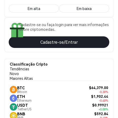
Em alta
Em baixa
Cadastre-se ou faça login para ver mais informações
sobre criptomoedas.
Cadastre-se/Entrar
Classificação Cripto
Tendências
Novo
Maiores Altas
$64,379.00
BTC
Bitcoin
-0.30%
$1,902.44
ETH
Ethereum
-0.40%
$0.99921
USDT
TetherUS
+0.00%
$592.84
BNB
BNB
-0.40%