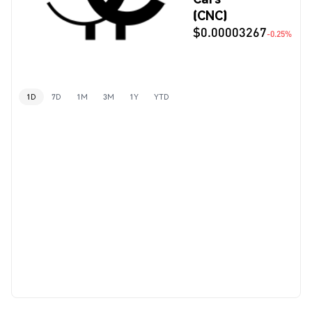
(CNC)
$0.00003267
-0.25%
1D
7D
1M
3M
1Y
YTD