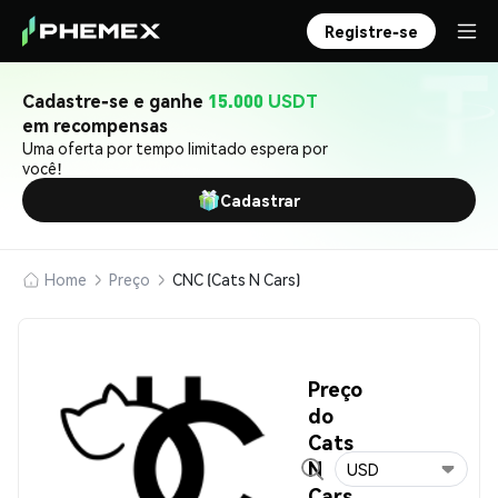
Registre-se
Cadastre-se e ganhe
15.000 USDT
em recompensas
Uma oferta por tempo limitado espera por
você!
Cadastrar
Home
Preço
CNC (Cats N Cars)
Preço
do
Cats
N
USD
Cars