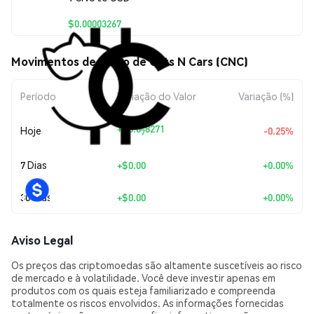
$0.00003267
Movimentos de preço de Cats N Cars (CNC)
Período
Variação do Valor
Variação (%)
+
$0.0
8271
Hoje
-0.25%
7
7 Dias
+
$0.00
+0.00%
30 Dias
+
$0.00
+0.00%
Aviso Legal
Os preços das criptomoedas são altamente suscetíveis ao risco
de mercado e à volatilidade. Você deve investir apenas em
produtos com os quais esteja familiarizado e compreenda
totalmente os riscos envolvidos. As informações fornecidas