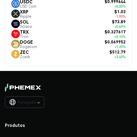
$0.999644
USDC
USD Coin
+0.00%
$1.03
XRP
Ripple
-1.90%
$73.89
SOL
Solana
+0.60%
$0.327617
TRX
Tron
+0.10%
$0.069952
DOGE
Dogecoin
+1.20%
$512.79
ZEC
Zcash
+3.40%
Português

Produtos