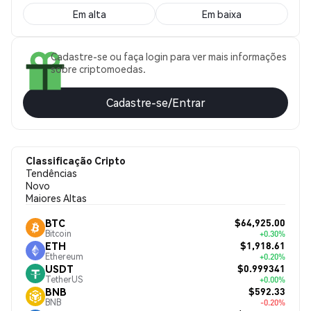
Em alta
Em baixa
Cadastre-se ou faça login para ver mais informações
sobre criptomoedas.
Cadastre-se/Entrar
Classificação Cripto
Tendências
Novo
Maiores Altas
$64,925.00
BTC
Bitcoin
+0.30%
$1,918.61
ETH
Ethereum
+0.20%
$0.999341
USDT
TetherUS
+0.00%
$592.33
BNB
BNB
-0.20%