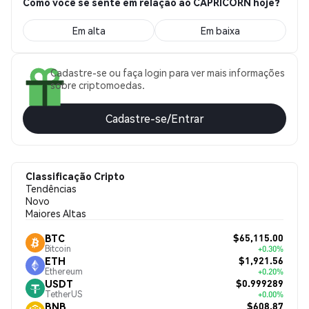
Como você se sente em relação ao CAPRICORN hoje?
Em alta
Em baixa
Cadastre-se ou faça login para ver mais informações
sobre criptomoedas.
Cadastre-se/Entrar
Classificação Cripto
Tendências
Novo
Maiores Altas
$65,115.00
BTC
Bitcoin
+0.30%
$1,921.56
ETH
Ethereum
+0.20%
$0.999289
USDT
TetherUS
+0.00%
$608.87
BNB