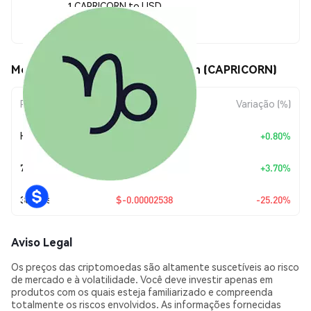
1 CAPRICORN to USD
$0.00007534
Movimentos de preço de Capricorn (CAPRICORN)
Período
Variação do Valor
Variação (%)
Hoje
+
$0.0000006
+0.80%
7 Dias
+
$0.00000269
+3.70%
30 Dias
$-0.00002538
-25.20%
Aviso Legal
Os preços das criptomoedas são altamente suscetíveis ao risco
de mercado e à volatilidade. Você deve investir apenas em
produtos com os quais esteja familiarizado e compreenda
totalmente os riscos envolvidos. As informações fornecidas