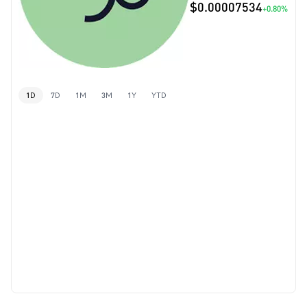
$0.00007534
+0.80%
1D
7D
1M
3M
1Y
YTD