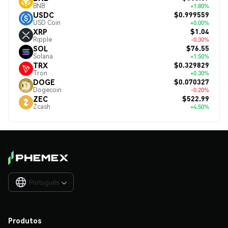
BNB
+1.80%
$0.999559
USDC
USD Coin
+0.00%
$1.04
XRP
Ripple
-0.30%
$76.55
SOL
Solana
+1.50%
$0.329829
TRX
Tron
+0.30%
$0.070327
DOGE
Dogecoin
-0.20%
$522.99
ZEC
Zcash
+4.50%
Português

Produtos