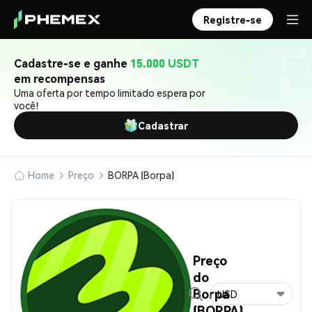
Registre-se
Cadastre-se e ganhe
15.000 USDT
em recompensas
Uma oferta por tempo limitado espera por
você!
Cadastrar
Home
Preço
BORPA (Borpa)
Preço
do
Borpa
USD
(BORPA)