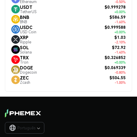
Ethereum
-0.50%
$0.999278
USDT
TetherUS
+0.00%
$586.59
BNB
BNB
-1.60%
$0.999588
USDC
USD Coin
+0.00%
$1.03
XRP
Ripple
-2.10%
$72.92
SOL
Solana
-1.40%
$0.326852
TRX
Tron
+0.00%
$0.069339
DOGE
Dogecoin
-0.80%
$504.55
ZEC
Zcash
-1.00%
Português
