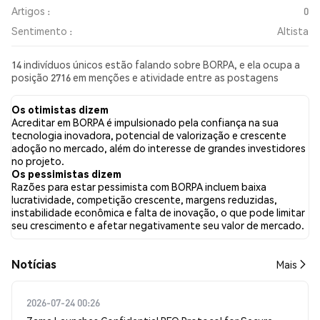
Artigos :
0
Sentimento :
Altista
14 indivíduos únicos estão falando sobre BORPA, e ela ocupa a
posição 2716 em menções e atividade entre as postagens
coletadas. Nas últimas 24 horas, o sentimento em relação a
BORPA em todas as redes sociais foi Altista. Por fim, foram
Os otimistas dizem
publicados 0 artigos de notícias sobre BORPA. No Twitter,
Acreditar em BORPA é impulsionado pela confiança na sua
20.69% dos tweets apresentaram um sentimento otimista em
tecnologia inovadora, potencial de valorização e crescente
comparação com 3.45% dos tweets com sentimento pessimista
adoção no mercado, além do interesse de grandes investidores
sobre BORPA. 75.86% dos tweets foram neutros em relação a
no projeto.
BORPA. Esses sentimentos são baseados em 29 tweets.
Os pessimistas dizem
Razões para estar pessimista com BORPA incluem baixa
lucratividade, competição crescente, margens reduzidas,
instabilidade econômica e falta de inovação, o que pode limitar
seu crescimento e afetar negativamente seu valor de mercado.
​​Notícias​​
Mais
2026-07-24 00:26