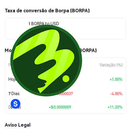
Taxa de conversão de Borpa (BORPA)
1 BORPA to USD
$0.00000891
Movimentos de preço de Borpa (BORPA)
Período
Variação do Valor
Variação (%)
+
$0.0
8821
Hoje
+1.00%
7
7 Dias
$-0.00000037
-4.00%
30 Dias
+
$0.0000009
+11.20%
Aviso Legal