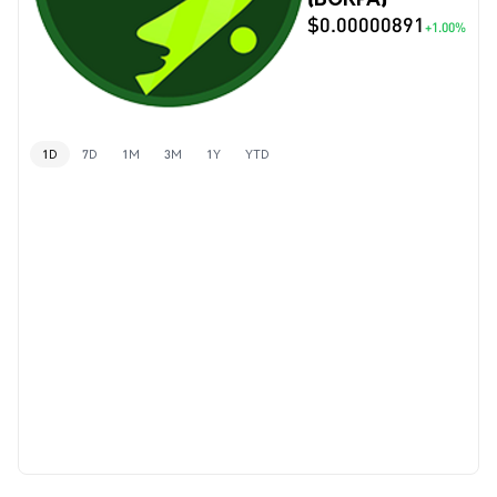
$0.00000891
+1.00%
1D
7D
1M
3M
1Y
YTD