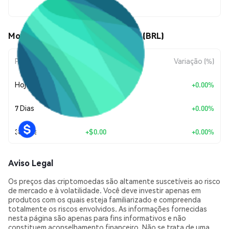
$0.00532461
Movimentos de preço de Borealis (BRL)
Período
Variação do Valor
Variação (%)
Hoje
+
$0.00
+0.00%
7 Dias
+
$0.00
+0.00%
30 Dias
+
$0.00
+0.00%
Aviso Legal
Os preços das criptomoedas são altamente suscetíveis ao risco
de mercado e à volatilidade. Você deve investir apenas em
produtos com os quais esteja familiarizado e compreenda
totalmente os riscos envolvidos. As informações fornecidas
nesta página são apenas para fins informativos e não
constituem aconselhamento financeiro. Não se trata de uma