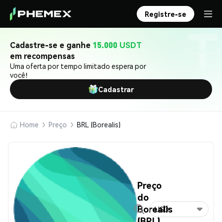
Registre-se
Cadastre-se e ganhe
15.000 USDT
em recompensas
Uma oferta por tempo limitado espera por
você!
Cadastrar
Home
Preço
BRL (Borealis)
Preço
do
Borealis
USD
(BRL)