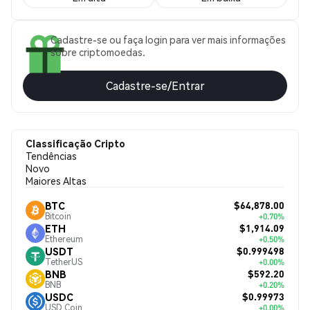
Cadastre-se ou faça login para ver mais informações
sobre criptomoedas.
Cadastre-se/Entrar
Classificação Cripto
Tendências
Novo
Maiores Altas
$64,878.00
BTC
Bitcoin
+0.70%
$1,914.09
ETH
Ethereum
+0.50%
$0.999498
USDT
TetherUS
+0.00%
$592.20
BNB
BNB
+0.20%
$0.99973
USDC
USD Coin
+0.00%