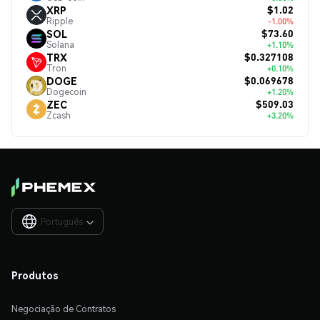
$1.02
XRP
Ripple
-1.00%
$73.60
SOL
Solana
+1.10%
$0.327108
TRX
Tron
+0.10%
$0.069678
DOGE
Dogecoin
+1.20%
$509.03
ZEC
Zcash
+3.20%
Português

Produtos
Negociação de Contratos