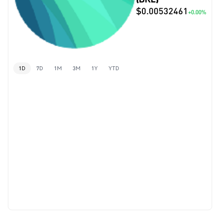
$0.00532461
+0.00%
1D
7D
1M
3M
1Y
YTD