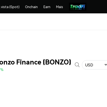
 vista (Spot)
Onchain
Earn
Mais
Bonzo Finance (BONZO)
USD
0%