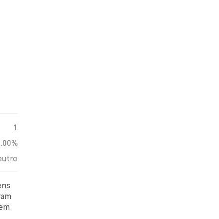
1
0.00%
utro
ens
oram
 em
em