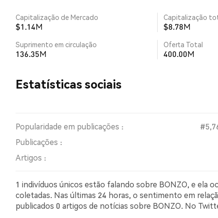
Capitalização de Mercado
Capitalização tot
$1.14M
$8.78M
Suprimento em circulação
Oferta Total
136.35M
400.00M
Estatísticas sociais
Popularidade em publicações :
#5,7
Publicações :
Artigos :
1 indivíduos únicos estão falando sobre BONZO, e ela o
coletadas. Nas últimas 24 horas, o sentimento em relaç
publicados 0 artigos de notícias sobre BONZO. No Twit
comparação com 0.00% dos tweets com sentimento pes