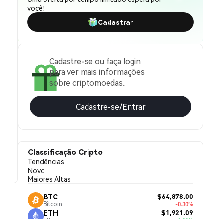
você!
Cadastrar
Cadastre-se ou faça login
para ver mais informações
sobre criptomoedas.
Cadastre-se/Entrar
Classificação Cripto
Tendências
Novo
Maiores Altas
$64,878.00
BTC
Bitcoin
-0.30%
$1,921.09
ETH