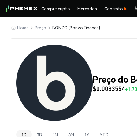
Compre cripto
Mercados
Contrato
À
Home
Preço
BONZO (Bonzo Finance)
Preço do 
$0.0083554
+1.7
1D
7D
1M
3M
1Y
YTD