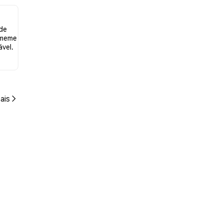
ade
m meme
vel.
ais