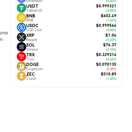
Ethereum
+0.00%
$0.999321
USDT
TetherUS
+0.00%
$602.49
BNB
BNB
+1.40%
$0.999564
USDC
USD Coin
+0.00%
lume
$1.04
XRP
um
Ripple
+0.20%
$76.37
SOL
Solana
+2.10%
$0.329314
TRX
Tron
+0.60%
$0.070135
DOGE
Dogecoin
-0.30%
$510.89
ZEC
Zcash
+1.30%