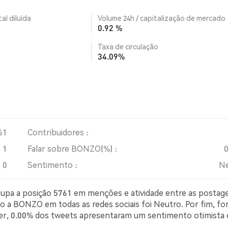
al diluída
Volume 24h / capitalização de mercado
0.92 %
Taxa de circulação
34.09%
61
Contribuidores :
1
Falar sobre BONZO(%) :
0
Sentimento :
Ne
cupa a posição 5761 em menções e atividade entre as postag
ão a BONZO em todas as redes sociais foi Neutro. Por fim, f
ter, 0.00% dos tweets apresentaram um sentimento otimista
simista sobre BONZO. 100.00% dos tweets foram neutros 