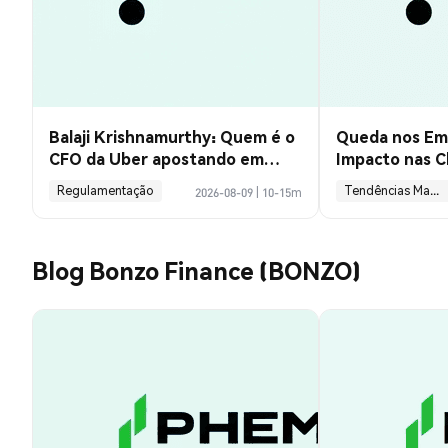
Balaji Krishnamurthy: Quem é o
Queda nos Emp
CFO da Uber apostando em
Impacto nas C
Robotaxis?
dos Juros em
Regulamentação
Tendências Macroeconômicas
2026-08-09
|
10-15m
Blog Bonzo Finance (BONZO)