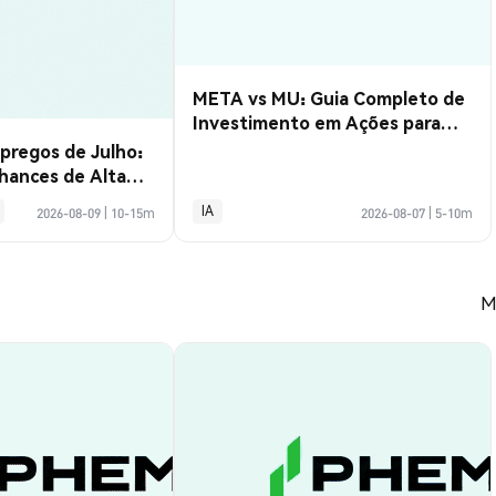
META vs MU: Guia Completo de
Investimento em Ações para
2026
regos de Julho:
hances de Alta
 Setembro
IA
2026-08-09
|
10-15m
2026-08-07
|
5-10m
M