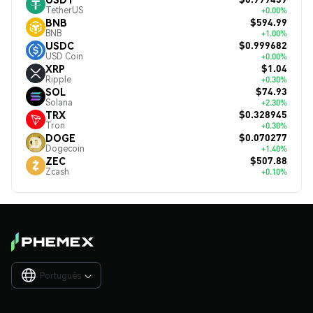
TetherUS
+0.00%
$594.99
BNB
BNB
+1.00%
$0.999682
USDC
USD Coin
+0.00%
$1.04
XRP
Ripple
+0.30%
$74.93
SOL
Solana
+2.30%
$0.328945
TRX
Tron
+0.30%
$0.070277
DOGE
Dogecoin
+1.40%
$507.88
ZEC
Zcash
+0.10%
Português
