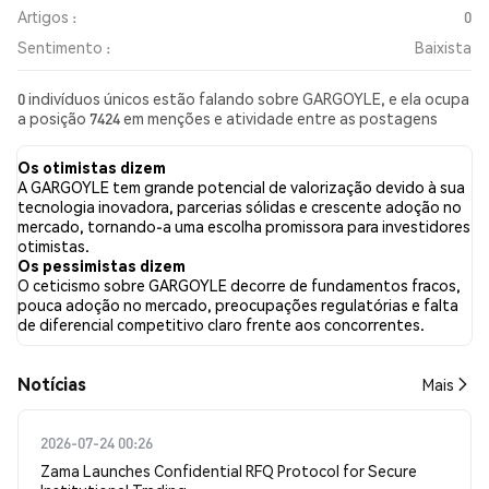
Artigos :
0
Sentimento :
Baixista
0 indivíduos únicos estão falando sobre GARGOYLE, e ela ocupa
a posição 7424 em menções e atividade entre as postagens
coletadas. Nas últimas 24 horas, o sentimento em relação a
GARGOYLE em todas as redes sociais foi Baixista. Por fim, foram
Os otimistas dizem
publicados 0 artigos de notícias sobre GARGOYLE. No Twitter,
A GARGOYLE tem grande potencial de valorização devido à sua
NaN% dos tweets apresentaram um sentimento otimista em
tecnologia inovadora, parcerias sólidas e crescente adoção no
comparação com NaN% dos tweets com sentimento pessimista
mercado, tornando-a uma escolha promissora para investidores
sobre GARGOYLE. NaN% dos tweets foram neutros em relação
otimistas.
a GARGOYLE. Esses sentimentos são baseados em 0 tweets.
Os pessimistas dizem
O ceticismo sobre GARGOYLE decorre de fundamentos fracos,
pouca adoção no mercado, preocupações regulatórias e falta
de diferencial competitivo claro frente aos concorrentes.
​​Notícias​​
Mais
2026-07-24 00:26
Zama Launches Confidential RFQ Protocol for Secure