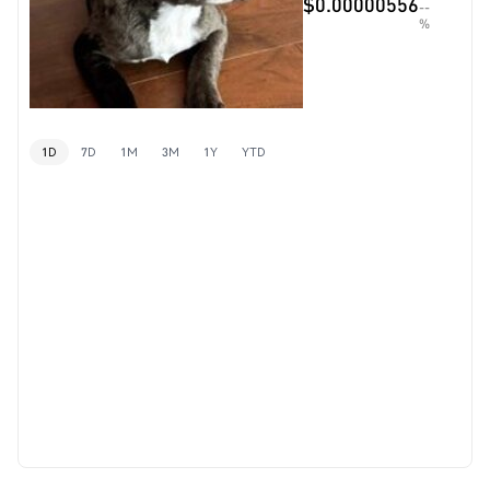
$0.00000556
--
%
1D
7D
1M
3M
1Y
YTD