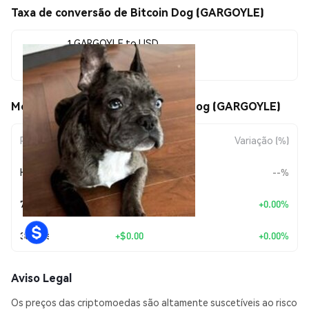
Taxa de conversão de Bitcoin Dog (GARGOYLE)
1 GARGOYLE to USD
$0.00000556
Movimentos de preço de Bitcoin Dog (GARGOYLE)
Período
Variação do Valor
Variação (%)
Hoje
--
--%
7 Dias
+
$0.00
+0.00%
30 Dias
+
$0.00
+0.00%
Aviso Legal
Os preços das criptomoedas são altamente suscetíveis ao risco