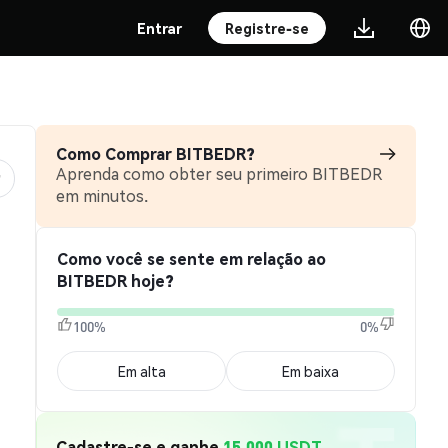
Entrar
Registre-se
Como Comprar BITBEDR?
Aprenda como obter seu primeiro BITBEDR
em minutos.
Como você se sente em relação ao
BITBEDR hoje?
100%
0%
Em alta
Em baixa
Cadastre-se e ganhe
15.000 USDT