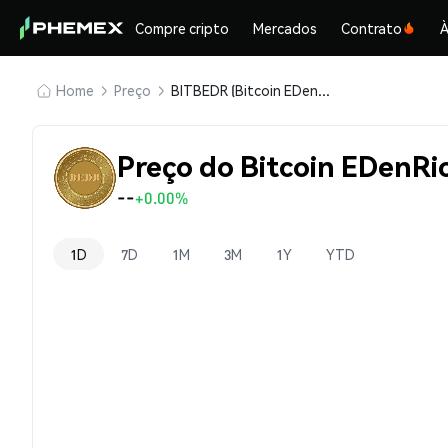
Compre cripto
Mercados
Contrato
À
Home
Preço
BITBEDR (Bitcoin EDenRich)
Preço do Bitcoin EDenRi
--
+0.00%
1D
7D
1M
3M
1Y
YTD