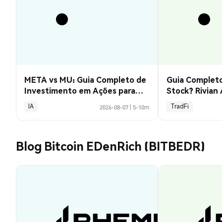
META vs MU: Guia Completo de
Guia Completo
Investimento em Ações para
Stock? Rivian
2026
Explicado
IA
TradFi
2026-08-07
|
5-10m
Blog Bitcoin EDenRich (BITBEDR)