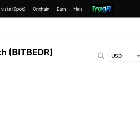
 vista (Spot)
Onchain
Earn
Mais
ch (BITBEDR)
USD