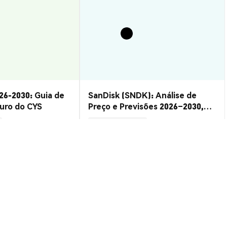
26-2030: Guia de
SanDisk (SNDK): Análise de
turo do CYS
Preço e Previsões 2026–2030,
Vale a Pena?
Insights de Mercado
2026-08-07
|
15-20m
2026-08-06
|
10-15m
Rich (BITBEDR)
 to USD
--