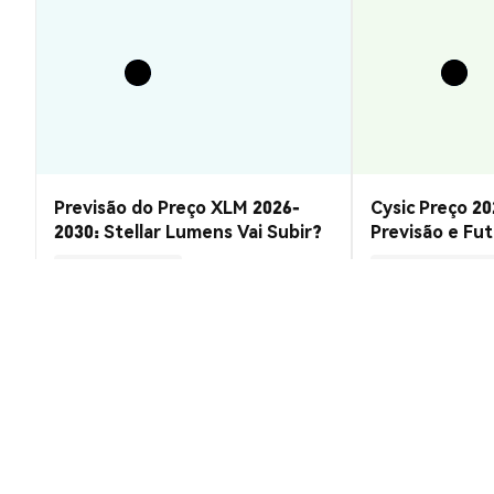
Previsão do Preço XLM 2026-
Cysic Preço 20
2030: Stellar Lumens Vai Subir?
Previsão e Fu
Insights de Mercado
Insights de Mercado
2026-08-07
|
10-15m
Taxa de conversão de Bitcoin EDen
1 BITBEDR