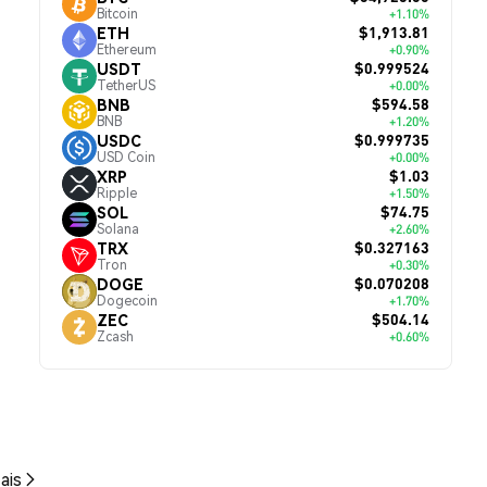
Bitcoin
+1.10%
$1,913.81
ETH
Ethereum
+0.90%
$0.999524
USDT
TetherUS
+0.00%
$594.58
BNB
BNB
+1.20%
$0.999735
USDC
USD Coin
+0.00%
$1.03
XRP
Ripple
+1.50%
$74.75
SOL
Solana
+2.60%
$0.327163
TRX
Tron
+0.30%
$0.070208
DOGE
Dogecoin
+1.70%
$504.14
ZEC
Zcash
+0.60%
ais