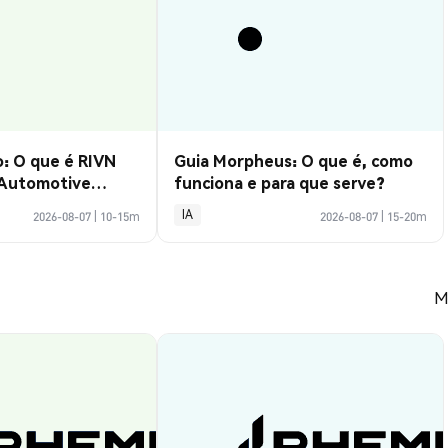
: O que é RIVN
Guia Morpheus: O que é, como
 Automotive
funciona e para que serve?
IA
2026-08-07
|
10-15m
2026-08-07
|
15-20m
M