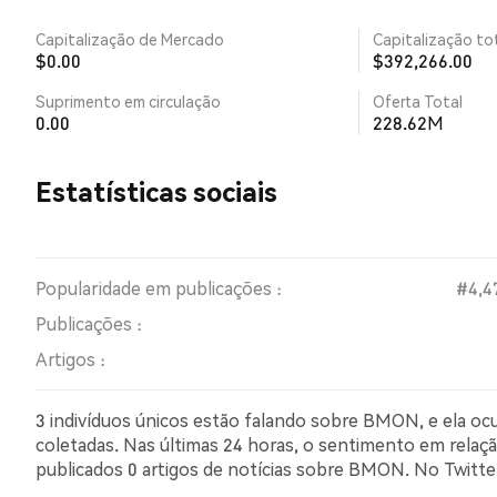
Capitalização de Mercado
Capitalização tot
$0.00
$392,266.00
Suprimento em circulação
Oferta Total
0.00
228.62M
Estatísticas sociais
Popularidade em publicações :
#4,4
Publicações :
Artigos :
3 indivíduos únicos estão falando sobre BMON, e ela oc
coletadas. Nas últimas 24 horas, o sentimento em relaç
publicados 0 artigos de notícias sobre BMON. No Twit
comparação com NaN% dos tweets com sentimento pes