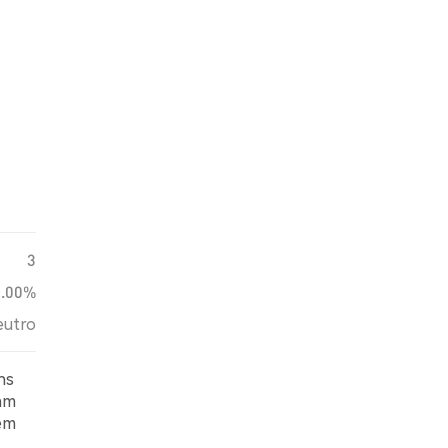
3
0.00%
utro
ns
ram
 em