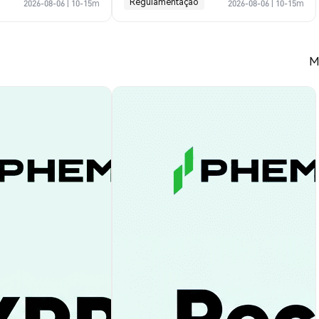
Regulamentação
2026-08-06
|
10-15m
2026-08-06
|
10-15m
M