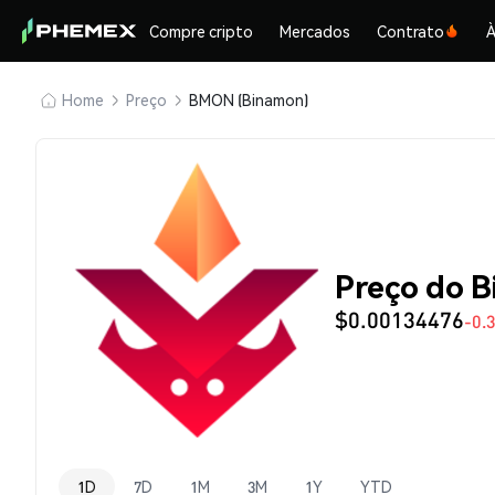
Compre cripto
Mercados
Contrato
À
Home
Preço
BMON (Binamon)
Preço do 
$0.00134476
-0.
1D
7D
1M
3M
1Y
YTD