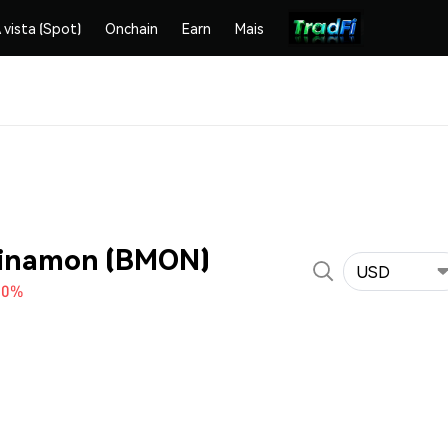
 vista (Spot)
Onchain
Earn
Mais
Binamon (BMON)
USD
30%