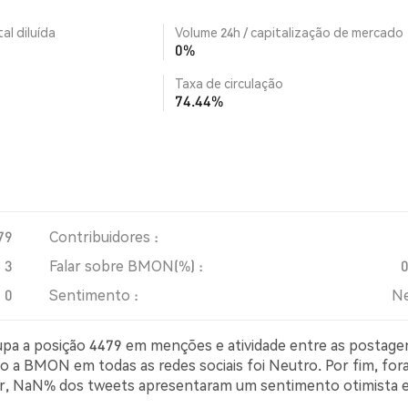
al diluída
Volume 24h / capitalização de mercado
0%
Taxa de circulação
74.44%
79
Contribuidores :
3
Falar sobre BMON(%) :
0
Sentimento :
Ne
upa a posição 4479 em menções e atividade entre as postage
ão a BMON em todas as redes sociais foi Neutro. Por fim, fo
ter, NaN% dos tweets apresentaram um sentimento otimista
simista sobre BMON. NaN% dos tweets foram neutros em