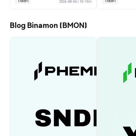
TradFi
TradFi
2026-08-06
|
10-15m
Blog Binamon (BMON)