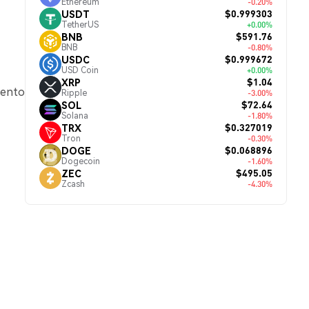
Ethereum
-0.20%
$0.999303
USDT
TetherUS
+0.00%
$591.76
BNB
BNB
-0.80%
$0.999672
USDC
USD Coin
+0.00%
$1.04
XRP
mento
Ripple
-3.00%
$72.64
SOL
Solana
-1.80%
$0.327019
TRX
Tron
-0.30%
$0.068896
DOGE
Dogecoin
-1.60%
$495.05
ZEC
Zcash
-4.30%