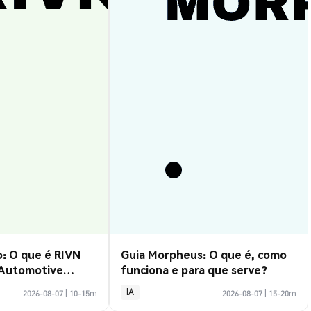
: O que é RIVN
Guia Morpheus: O que é, como
 Automotive
funciona e para que serve?
IA
2026-08-07
|
10-15m
2026-08-07
|
15-20m