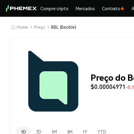
Compre cripto
Mercados
Contrato
À
Home
Preço
BBL (Beoble)
Preço do B
$0.00004971
-0.
1D
7D
1M
3M
1Y
YTD