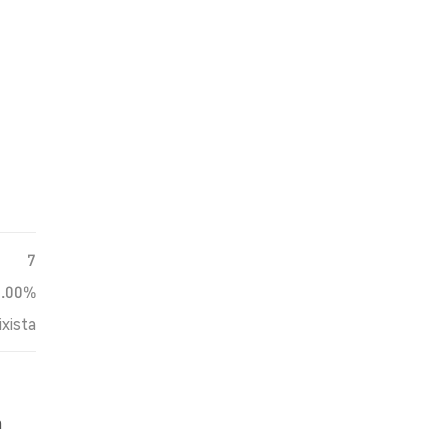
7
0.00%
ixista
m
ação