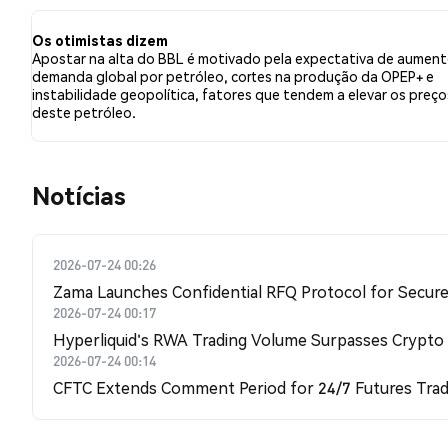
a BBL. Esses sentimentos são baseados em 51 tweets.
Os otimistas dizem
Apostar na alta do BBL é motivado pela expectativa de aumen
demanda global por petróleo, cortes na produção da OPEP+ e
instabilidade geopolítica, fatores que tendem a elevar os preço
deste petróleo.
​​Notícias​​
2026-07-24 00:26
Zama Launches Confidential RFQ Protocol for Secure 
2026-07-24 00:17
Hyperliquid's RWA Trading Volume Surpasses Crypto
2026-07-24 00:14
CFTC Extends Comment Period for 24/7 Futures Trad