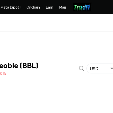
 vista (Spot)
Onchain
Earn
Mais
eoble (BBL)
USD
10%