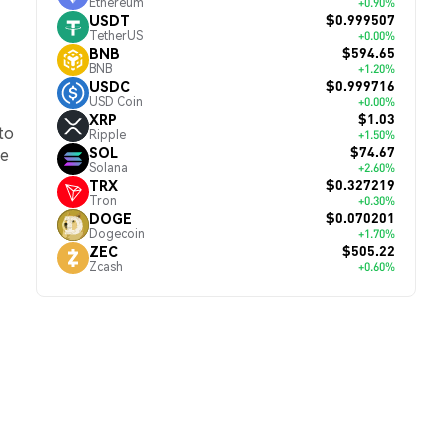
Ethereum
+0.90%
$0.999507
USDT
TetherUS
+0.00%
$594.65
BNB
BNB
+1.20%
$0.999716
USDC
USD Coin
+0.00%
$1.03
XRP
to
Ripple
+1.50%
$74.67
SOL
de
Solana
+2.60%
$0.327219
TRX
Tron
+0.30%
$0.070201
DOGE
Dogecoin
+1.70%
$505.22
ZEC
Zcash
+0.60%