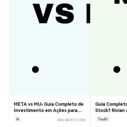
META vs MU: Guia Completo de
Guia Completo
Investimento em Ações para
Stock? Rivian
2026
Explicado
IA
TradFi
2026-08-07
|
5-10m