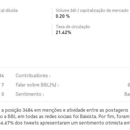
al diluída
Volume 24h / capitalização de mercado
0.20 %
Taxa de circulação
21.42%
84
Contribuidores :
7
Falar sobre BBL(%) :
0
Sentimento :
Ba
pa a posição 3484 em menções e atividade entre as postagens
 a BBL em todas as redes sociais foi Baixista. Por fim, foram
r, 66.67% dos tweets apresentaram um sentimento otimista e
imista sobre BBL. 33.33% dos tweets foram neutros em rel