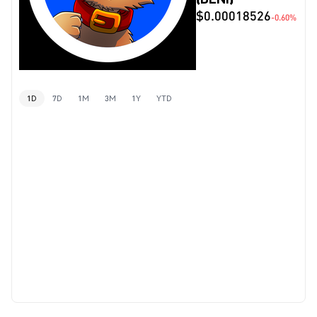
$0.00018526
-0.60%
1D
7D
1M
3M
1Y
YTD