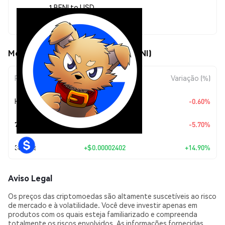
1 BENI to USD
$0.00018526
Movimentos de preço de Beni (BENI)
Período
Variação do Valor
Variação (%)
Hoje
$-0.00000112
-0.60%
7 Dias
$-0.0000112
-5.70%
30 Dias
+
$0.00002402
+14.90%
Aviso Legal
Os preços das criptomoedas são altamente suscetíveis ao risco
de mercado e à volatilidade. Você deve investir apenas em
produtos com os quais esteja familiarizado e compreenda
totalmente os riscos envolvidos. As informações fornecidas