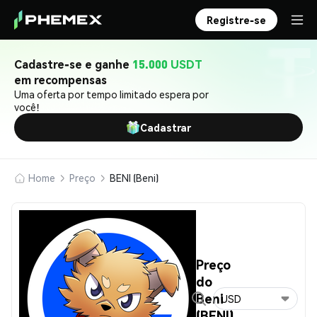
Registre-se
Cadastre-se e ganhe
15.000 USDT
em recompensas
Uma oferta por tempo limitado espera por
você!
Cadastrar
Home
Preço
BENI (Beni)
Preço
do
Beni
USD
(BENI)