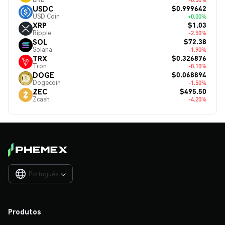
$0.999642
USDC
USD Coin
+0.00%
$1.03
XRP
Ripple
-2.50%
$72.38
SOL
Solana
-1.90%
$0.326876
TRX
Tron
-0.10%
$0.068894
DOGE
Dogecoin
-1.50%
$495.50
ZEC
Zcash
-4.20%
Português

Produtos