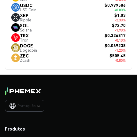
$0.999586
USDC
USD Coin
+0.00%
$1.03
XRP
Ripple
-2.30%
$72.70
SOL
Solana
-1.90%
$0.326817
TRX
Tron
-0.10%
$0.069238
DOGE
Dogecoin
-1.20%
$505.45
ZEC
Zcash
-0.80%
Português

Produtos