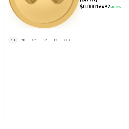
$0.00016492
+0.00%
1D
7D
1M
3M
1Y
YTD