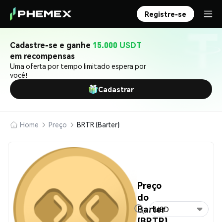
Registre-se
Cadastre-se e ganhe
15.000 USDT
em recompensas
Uma oferta por tempo limitado espera por
você!
Cadastrar
Home
Preço
BRTR (Barter)
Preço
do
Barter
USD
(BRTR)