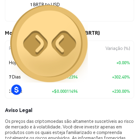
1 BRTR to USD
$0.00016492
Movimentos de preço de Barter (BRTR)
Período
Variação do Valor
Variação (%)
Hoje
+
$0.00
+0.00%
7 Dias
+
$0.00012394
+302.40%
30 Dias
+
$0.00011494
+230.00%
Aviso Legal
Os preços das criptomoedas são altamente suscetíveis ao risco
de mercado e à volatilidade. Você deve investir apenas em
produtos com os quais esteja familiarizado e compreenda
totalmente os riscos envolvidos. As informações fornecidas