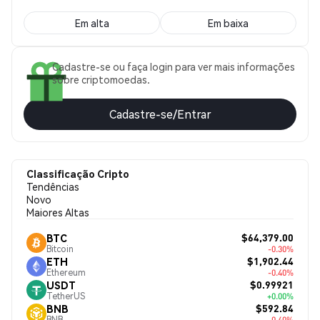
Em alta
Em baixa
Cadastre-se ou faça login para ver mais informações
sobre criptomoedas.
Cadastre-se/Entrar
Classificação Cripto
Tendências
Novo
Maiores Altas
$64,379.00
BTC
Bitcoin
-0.30%
$1,902.44
ETH
Ethereum
-0.40%
$0.99921
USDT
TetherUS
+0.00%
$592.84
BNB
BNB
-0.40%