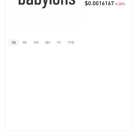
$0.0016167
-0.20%
1D
7D
1M
3M
1Y
YTD