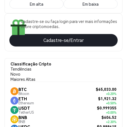
Em alta
Em baixa
Cadastre-se ou faça login para ver mais informações
sobre criptomoedas.
Cadastre-se/Entrar
Classificação Cripto
Tendências
Novo
Maiores Altas
$65,033.00
BTC
Bitcoin
+0.20%
$1,921.32
ETH
Ethereum
+0.50%
$0.999355
USDT
TetherUS
+0.00%
$604.52
BNB
BNB
+2.30%
$0.999615
USDC