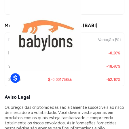
$0.0016167
Movimentos de preço de Babylons (BABI)
Período
Variação do Valor
Variação (%)
Hoje
$-0.00000324
-0.20%
7 Dias
$-0.00036455
-18.40%
30 Dias
$-0.00175846
-52.10%
Aviso Legal
Os preços das criptomoedas são altamente suscetíveis ao risco
de mercado e à volatilidade. Você deve investir apenas em
produtos com os quais esteja familiarizado e compreenda
totalmente os riscos envolvidos. As informações fornecidas
nesta página são apenas para fins informativos e não