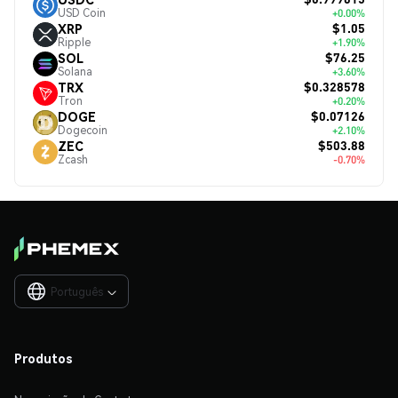
USD Coin
+0.00%
$1.05
XRP
Ripple
+1.90%
$76.25
SOL
Solana
+3.60%
$0.328578
TRX
Tron
+0.20%
$0.07126
DOGE
Dogecoin
+2.10%
$503.88
ZEC
Zcash
-0.70%
Português

Produtos