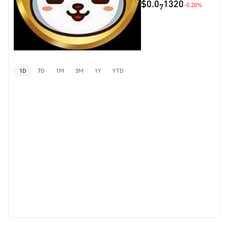
$0.0
1320
-0.20%
7
1D
7D
1M
3M
1Y
YTD