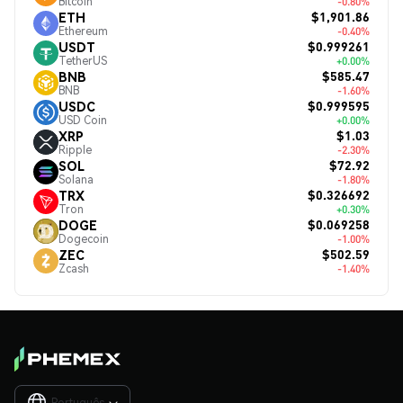
Bitcoin
-0.80%
$1,901.86
ETH
Ethereum
-0.40%
$0.999261
USDT
TetherUS
+0.00%
$585.47
BNB
BNB
-1.60%
$0.999595
USDC
USD Coin
+0.00%
$1.03
XRP
Ripple
-2.30%
$72.92
SOL
Solana
-1.80%
$0.326692
TRX
Tron
+0.30%
$0.069258
DOGE
Dogecoin
-1.00%
$502.59
ZEC
Zcash
-1.40%
Português