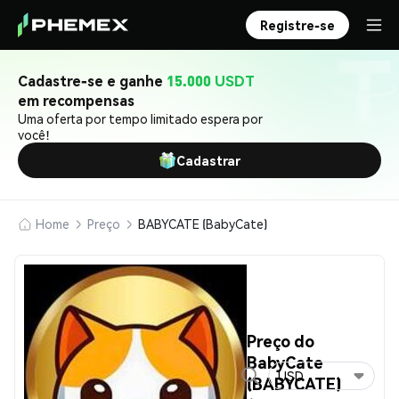
Registre-se
Cadastre-se e ganhe
15.000 USDT
em recompensas
Uma oferta por tempo limitado espera por
você!
Cadastrar
Home
Preço
BABYCATE (BabyCate)
Preço do
BabyCate
USD
(BABYCATE)