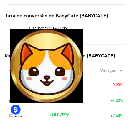
Taxa de conversão de BabyCate (BABYCATE)
1 BABYCATE to USD
$0.0<sub>7</sub>1320
Movimentos de preço de BabyCate (BABYCATE)
Período
Variação do Valor
Variação (%)
+
$0.0
2646
Hoje
-0.20%
10
+
$0.0
1565
7 Dias
+1.20%
9
+
$0.0
9326
30 Dias
+7.60%
9