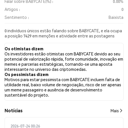
Falar sobre BABYCATE(%) :
0.00%
Artigos :
0
Sentimento :
Baixista
0 indivíduos únicos estão falando sobre BABYCATE, e ela ocupa
a posição 7429 em menções e atividade entre as postagens
coletadas. Nas últimas 24 horas, o sentimento em relação a
BABYCATE em todas as redes sociais foi Baixista. Por fim, foram
Os otimistas dizem
publicados 0 artigos de notícias sobre BABYCATE. No Twitter,
Os investidores estão otimistas com BABYCATE devido ao seu
NaN% dos tweets apresentaram um sentimento otimista em
potencial de valorização rápida, forte comunidade, inovação em
comparação com NaN% dos tweets com sentimento pessimista
memes e parcerias estratégicas, tornando-se uma aposta
sobre BABYCATE. NaN% dos tweets foram neutros em relação a
interessante no universo das criptomoedas.
BABYCATE. Esses sentimentos são baseados em 0 tweets.
Os pessimistas dizem
Motivos para estar pessimista com BABYCATE incluem falta de
utilidade real, baixo volume de negociação, risco de ser apenas
um meme passageiro e ausência de desenvolvimento
sustentável do projeto.
​​Notícias​​
Mais
2026-07-24 00:26