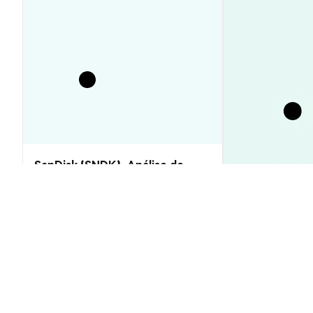
SanDisk (SNDK): Análise de
Preço e Previsões 2026–2030,
Vale a Pena?
Preço XRP Hoj
US$1,05 Quebr
Insights de Mercado
Insights de Mercado
2026-08-06
|
10-15m
Taxa de conversão de Atoshi (ATOS)