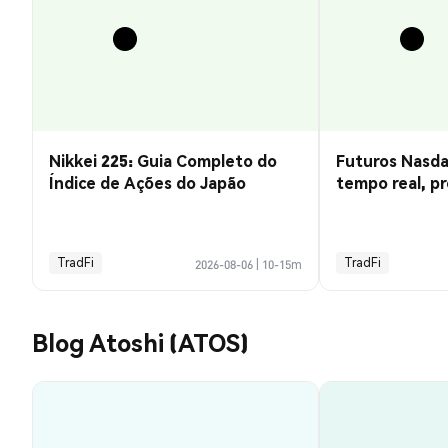
Nikkei 225: Guia Completo do
Futuros Nasda
Índice de Ações do Japão
tempo real, pr
negociação
TradFi
TradFi
2026-08-06
|
10-15m
Blog Atoshi (ATOS)