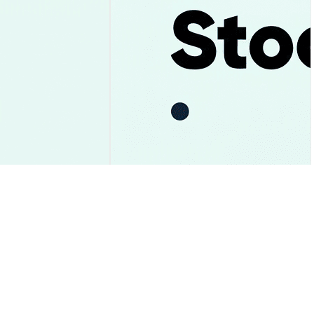
e: Suporte de
Uber: Previsão das Ações Após
ou? Veja Análise!
Recorde e R$10 Bi em Caixa
Insights de Mercado
2026-08-06
|
10-15m
2026-08-06
|
10-15m