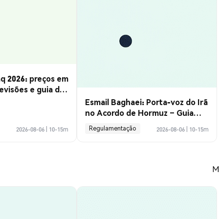
q 2026: preços em
evisões e guia de
Esmail Baghaei: Porta-voz do Irã
no Acordo de Hormuz – Guia
Completo
Regulamentação
2026-08-06
|
10-15m
2026-08-06
|
10-15m
M