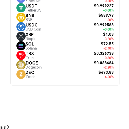
Ethereum
-0.60%
$0.999227
USDT
TetherUS
+0.00%
$589.99
BNB
BNB
-1.60%
$0.999588
USDC
USD Coin
+0.00%
$1.03
XRP
Ripple
-3.20%
$72.55
SOL
Solana
-2.40%
$0.326738
TRX
Tron
-0.30%
$0.068684
DOGE
Dogecoin
-2.20%
$493.83
ZEC
Zcash
-4.60%
ais