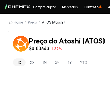
Compre cripto
Mercados
Contrato
À
Home
Preço
ATOS (Atoshi)
Preço do Atoshi (ATOS)
$0.03643
-1.39%
1D
7D
1M
3M
1Y
YTD