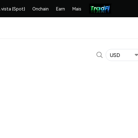
 vista (Spot)
Onchain
Earn
Mais
USD