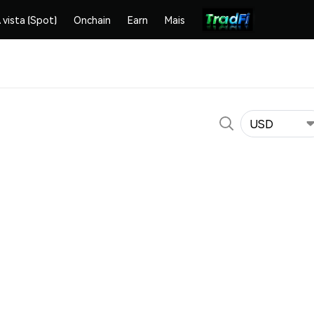
 vista (Spot)
Onchain
Earn
Mais
USD