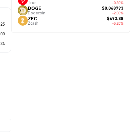
Tron
-0.30%
$0.068793
DOGE
Dogecoin
-2.00%
$493.88
ZEC
Zcash
.25
-5.20%
.00
.24