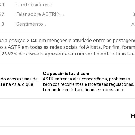
40
Contribuidores :
27
Falar sobre ASTR(%) :
0
Sentimento :
A
upa a posição 2040 em menções e atividade entre as postagen
 a ASTR em todas as redes sociais foi Altista. Por fim, fora
er, 26.92% dos tweets apresentaram um sentimento otimista 
simista sobre ASTR. 69.23% dos tweets foram neutros em
 tweets.
Os pessimistas dizem
lido ecossistema de
ASTR enfrenta alta concorrência, problemas
te na Ásia, o que
técnicos recorrentes e incertezas regulatórias,
tornando seu futuro financeiro arriscado.
M