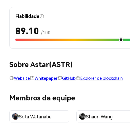
Fiabilidade
89.10
/100
Sobre Astar(ASTR)
Website
Whitepaper
GitHub
Explorer de blockchain
Membros da equipe
Sota Watanabe
Shaun Wang