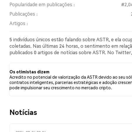
Popularidade em publicações :
#2,0
Publicações :
Artigos :
5 indivíduos únicos estão falando sobre ASTR, e ela oc
coletadas. Nas últimas 24 horas, o sentimento em relação
publicados 0 artigos de notícias sobre ASTR. No Twitt
comparação com 3.85% dos tweets com sentimento pes
relação a ASTR. Esses sentimentos são baseados em 26
Os otimistas dizem
Acredito no potencial de valorização da ASTR devido ao seu só
contratos inteligentes, parcerias estratégicas e adoção crescen
pode impulsionar seu crescimento no mercado cripto.
​​Notícias​​