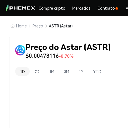
Compre cripto
Mercados
Contrato
À
Home
Preço
ASTR (Astar)
Preço do Astar (ASTR)
$0.00478116
-0.70%
1D
7D
1M
3M
1Y
YTD