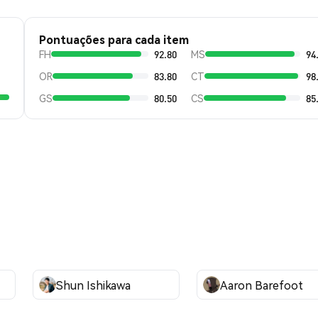
Pontuações para cada item
FH
92.80
MS
94
OR
83.80
CT
98
GS
80.50
CS
85
Shun Ishikawa
Aaron Barefoot