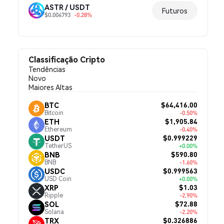
ASTR / USDT
Futuros
$0.004793
-0.28%
Classificação Cripto
Tendências
Novo
Maiores Altas
$64,416.00
BTC
Bitcoin
-0.50%
$1,905.84
ETH
Ethereum
-0.40%
$0.999229
USDT
TetherUS
+0.00%
$590.80
BNB
BNB
-1.60%
$0.999563
USDC
USD Coin
+0.00%
$1.03
XRP
Ripple
-2.90%
$72.88
SOL
Solana
-2.20%
$0.326886
TRX