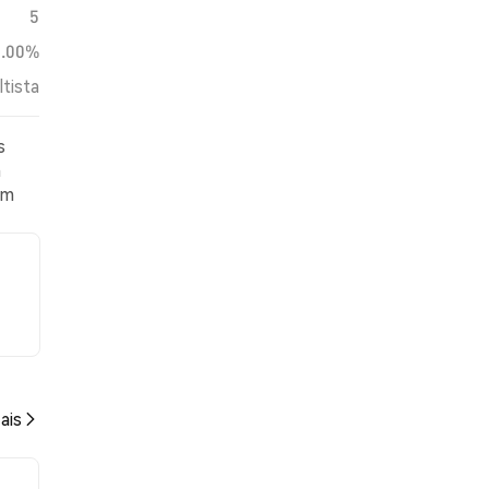
5
0.00%
ltista
s
m
em
ais