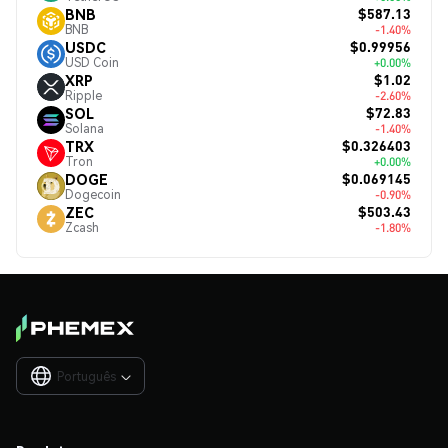
$587.13
BNB
BNB
-1.40%
$0.99956
USDC
USD Coin
+0.00%
$1.02
XRP
Ripple
-2.60%
$72.83
SOL
Solana
-1.40%
$0.326403
TRX
Tron
+0.00%
$0.069145
DOGE
Dogecoin
-0.90%
$503.43
ZEC
Zcash
-1.80%
Português
