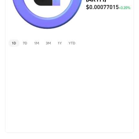
$0.00077015
+3.20%
1D
7D
1M
3M
1Y
YTD