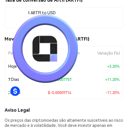
1 ARTFI to USD
$0.00077015
Movimentos de preço de Artfi (ARTFI)
Período
Variação do Valor
Variação (%)
Hoje
+
$0.00002388
+3.20%
7 Dias
+
$0.00007757
+11.20%
30 Dias
$-0.00009714
-11.20%
Aviso Legal
Os preços das criptomoedas são altamente suscetíveis ao risco
de mercado e à volatilidade. Você deve investir apenas em