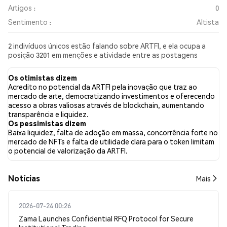
Artigos :
0
Sentimento :
Altista
2 indivíduos únicos estão falando sobre ARTFI, e ela ocupa a
posição 3201 em menções e atividade entre as postagens
coletadas. Nas últimas 24 horas, o sentimento em relação a
ARTFI em todas as redes sociais foi Altista. Por fim, foram
Os otimistas dizem
publicados 0 artigos de notícias sobre ARTFI. No Twitter,
Acredito no potencial da ARTFI pela inovação que traz ao
22.22% dos tweets apresentaram um sentimento otimista em
mercado de arte, democratizando investimentos e oferecendo
comparação com 0.00% dos tweets com sentimento pessimista
acesso a obras valiosas através de blockchain, aumentando
sobre ARTFI. 77.78% dos tweets foram neutros em relação a
transparência e liquidez.
ARTFI. Esses sentimentos são baseados em 9 tweets.
Os pessimistas dizem
Baixa liquidez, falta de adoção em massa, concorrência forte no
mercado de NFTs e falta de utilidade clara para o token limitam
o potencial de valorização da ARTFI.
​​Notícias​​
Mais
2026-07-24 00:26
Zama Launches Confidential RFQ Protocol for Secure