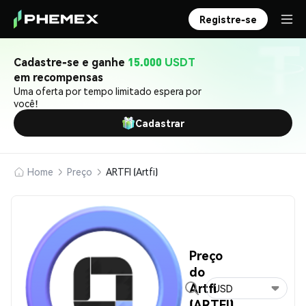
Registre-se
Cadastre-se e ganhe
15.000 USDT
em recompensas
Uma oferta por tempo limitado espera por
você!
Cadastrar
Home
Preço
ARTFI (Artfi)
Preço
do
Artfi
USD
(ARTFI)