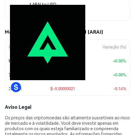
1 ARAI to USD
$0.00015022
Movimentos de preço de Arbion AI (ARAI)
Período
Variação do Valor
Variação (%)
Hoje
+
$0.00
+0.00%
7 Dias
+
$0.00
+0.00%
30 Dias
$-0.00000021
-0.14%
Aviso Legal
Os preços das criptomoedas são altamente suscetíveis ao risco
de mercado e à volatilidade. Você deve investir apenas em
produtos com os quais esteja familiarizado e compreenda
totalmente os riscos envolvidos. As informações fornecidas