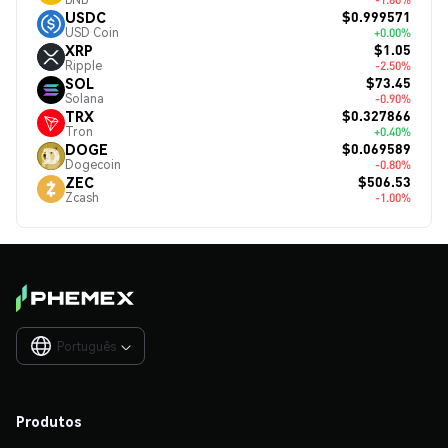
$0.999571
USDC
USD Coin
+0.00%
$1.05
XRP
Ripple
-2.50%
$73.45
SOL
Solana
-0.90%
$0.327866
TRX
Tron
+0.40%
$0.069589
DOGE
Dogecoin
-0.80%
$506.53
ZEC
Zcash
-1.00%
Português

Produtos