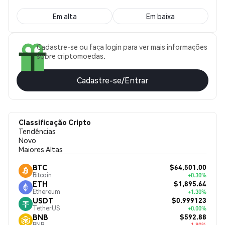
Em alta
Em baixa
Cadastre-se ou faça login para ver mais informações
sobre criptomoedas.
Cadastre-se/Entrar
Classificação Cripto
Tendências
Novo
Maiores Altas
$64,501.00
BTC
Bitcoin
+0.30%
$1,895.64
ETH
Ethereum
+1.30%
$0.999123
USDT
TetherUS
+0.00%
$592.88
BNB
BNB
-1.80%