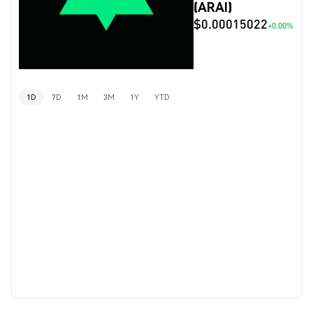
(ARAI)
$0.00015022
+0.00%
1D
7D
1M
3M
1Y
YTD