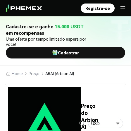
Registre-se
Cadastre-se e ganhe
15.000 USDT
em recompensas
Uma oferta por tempo limitado espera por
você!
Cadastrar
Home
Preço
ARAI (Arbion AI)
Preço
do
Arbion
USD
AI