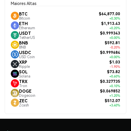
Maiores Altas
$64,877.00
BTC
Bitcoin
+0.30%
$1,913.43
ETH
Ethereum
+0.20%
$0.999343
USDT
TetherUS
+0.00%
$592.81
BNB
BNB
-0.20%
$0.999684
USDC
USD Coin
+0.00%
$1.03
XRP
Ripple
-1.90%
$73.82
SOL
Solana
+0.60%
$0.327735
TRX
Tron
+0.10%
$0.069852
DOGE
Dogecoin
+1.20%
$512.07
ZEC
Zcash
+3.40%