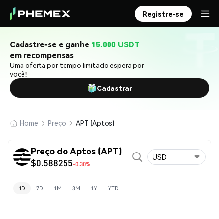
Registre-se
Cadastre-se e ganhe
15.000 USDT
em recompensas
Uma oferta por tempo limitado espera por
você!
Cadastrar
Home
Preço
APT (Aptos)
Preço do Aptos (APT)
USD
$0.588255
-0.30%
1D
7D
1M
3M
1Y
YTD