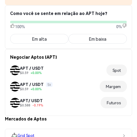
Como você se sente em relação ao APT hoje?
100%
0%
Em alta
Em baixa
Negociar Aptos (APT)
APT / USDT
Spot
$0.59
+0.00%
APT / USDT
5x
Margem
$0.59
+0.00%
APT/ USDT
Futuros
$0.588
-0.19%
Mercados de Aptos
Grid Spot