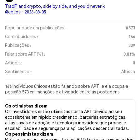
TradFi and crypto, side by side, and you'd never k
@aptos · 2026-08-05
Popularidade em publicações :
#573
Contribuidores :
166
Publicações :
309
Falar sobre APT(%) :
0.01%
Artigos :
0
Sentimento :
Altista
166 indivíduos únicos estão falando sobre APT, e ela ocupa a
posição 573 em menções e atividade entre as postagens
coletadas. Nas últimas 24 horas, o sentimento em relação a APT
em todas as redes sociais foi Altista. Por fim, foram publicados
Os otimistas dizem
0 artigos de notícias sobre APT. No Twitter, 33.55% dos tweets
Os investidores estão otimistas com a APT devido ao seu
apresentaram um sentimento otimista em comparação com
ecossistema em rápido crescimento, parcerias estratégicas,
6.58% dos tweets com sentimento pessimista sobre APT.
altas taxas de adoção e tecnologia inovadora que promete
59.87% dos tweets foram neutros em relação a APT. Esses
escalabilidade e segurança para aplicações descentralizadas.
sentimentos são baseados em 304 tweets.
Os pessimistas dizem
Motivos para estar pessimista com APT: baixo crescimento dos