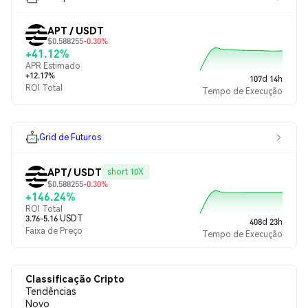
APT / USDT
$0.588255
-0.30%
+41.12%
APR Estimado
+12.17%
107d 14h
ROI Total
Tempo de Execução
Grid de Futuros
APT/ USDT
short 10X
$0.588255
-0.30%
+146.24%
ROI Total
3.76-5.16 USDT
408d 23h
Faixa de Preço
Tempo de Execução
Classificação Cripto
Tendências
Novo