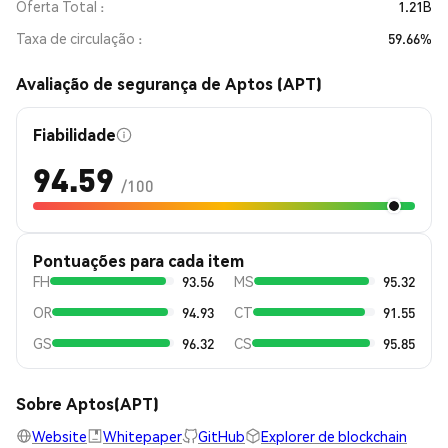
Oferta Total
1.21B
Taxa de circulação
59.66%
Avaliação de segurança de Aptos (APT)
Fiabilidade
94.59
/100
Pontuações para cada item
FH
93.56
MS
95.32
OR
94.93
CT
91.55
GS
96.32
CS
95.85
Sobre Aptos(APT)
Website
Whitepaper
GitHub
Explorer de blockchain