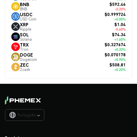
$592.46
BNB
BNB
-0.20%
$0.999724
USDC
USD Coin
+0.00%
$1.04
XRP
Ripple
-0.60%
$74.34
SOL
Solana
+1.60%
$0.327674
TRX
Tron
+0.20%
$0.070178
DOGE
Dogecoin
+0.90%
$508.81
ZEC
Zcash
+0.20%
Português
