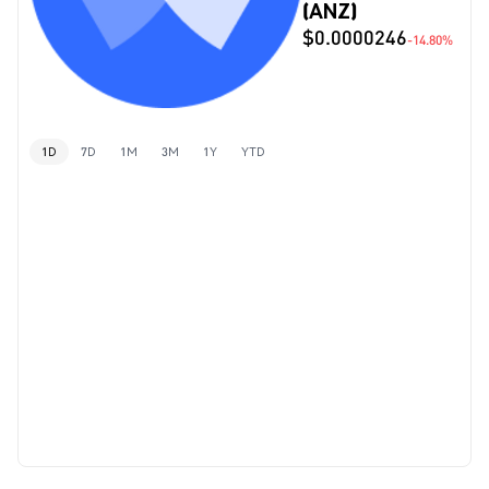
(ANZ)
$0.0000246
-14.80%
1D
7D
1M
3M
1Y
YTD