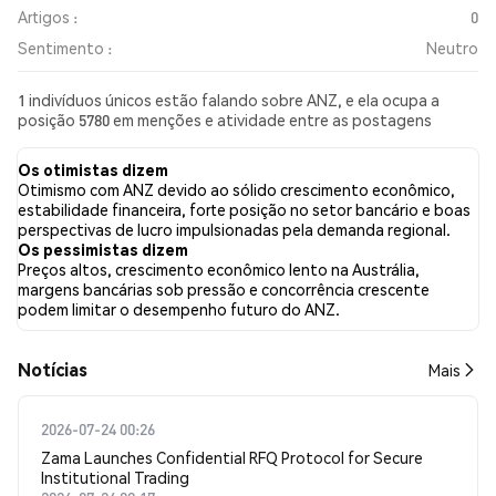
Artigos :
0
Sentimento :
Neutro
1 indivíduos únicos estão falando sobre ANZ, e ela ocupa a
posição 5780 em menções e atividade entre as postagens
coletadas. Nas últimas 24 horas, o sentimento em relação a ANZ
em todas as redes sociais foi Neutro. Por fim, foram publicados
Os otimistas dizem
0 artigos de notícias sobre ANZ. No Twitter, 0.00% dos tweets
Otimismo com ANZ devido ao sólido crescimento econômico,
apresentaram um sentimento otimista em comparação com
estabilidade financeira, forte posição no setor bancário e boas
0.00% dos tweets com sentimento pessimista sobre ANZ.
perspectivas de lucro impulsionadas pela demanda regional.
100.00% dos tweets foram neutros em relação a ANZ. Esses
Os pessimistas dizem
sentimentos são baseados em 1 tweets.
Preços altos, crescimento econômico lento na Austrália,
margens bancárias sob pressão e concorrência crescente
podem limitar o desempenho futuro do ANZ.
​​Notícias​​
Mais
2026-07-24 00:26
Zama Launches Confidential RFQ Protocol for Secure
Institutional Trading