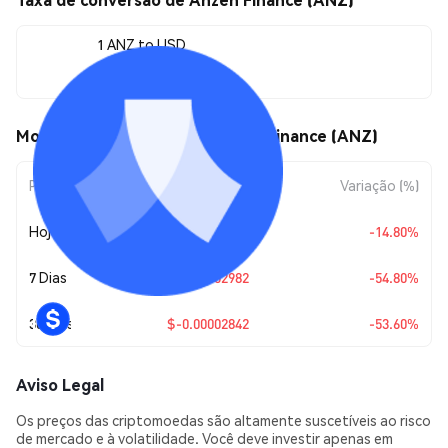
1 ANZ to USD
$0.0000246
Movimentos de preço de Anzen Finance (ANZ)
Período
Variação do Valor
Variação (%)
Hoje
$-0.00000427
-14.80%
7 Dias
$-0.00002982
-54.80%
30 Dias
$-0.00002842
-53.60%
Aviso Legal
Os preços das criptomoedas são altamente suscetíveis ao risco
de mercado e à volatilidade. Você deve investir apenas em