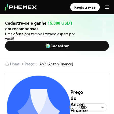
Registre-se
Cadastre-se e ganhe
15.000 USDT
em recompensas
Uma oferta por tempo limitado espera por
você!
Cadastrar
Home
Preço
ANZ (Anzen Finance)
Preço
do
Anzen
USD
Finance