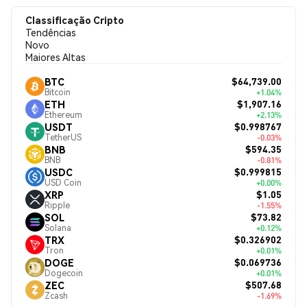
Classificação Cripto
Tendências
Novo
Maiores Altas
$64,739.00
BTC
Bitcoin
+1.04%
$1,907.16
ETH
Ethereum
+2.13%
$0.998767
USDT
TetherUS
-0.03%
$594.35
BNB
BNB
-0.81%
$0.999815
USDC
USD Coin
+0.00%
$1.05
XRP
Ripple
-1.55%
$73.82
SOL
Solana
+0.12%
$0.326902
TRX
Tron
+0.01%
$0.069736
DOGE
Dogecoin
+0.01%
$507.68
ZEC
Zcash
-1.69%