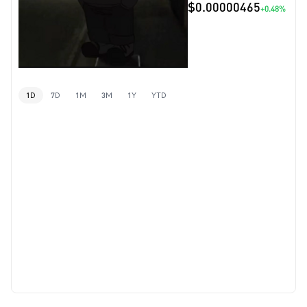
$0.00000465
+0.48%
1D
7D
1M
3M
1Y
YTD