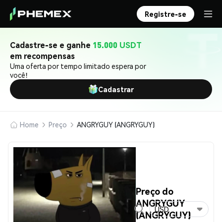
Registre-se
Cadastre-se e ganhe
15.000 USDT
em recompensas
Uma oferta por tempo limitado espera por
você!
Cadastrar
Home
Preço
ANGRYGUY (ANGRYGUY)
Preço do
ANGRYGUY
USD
(ANGRYGUY)