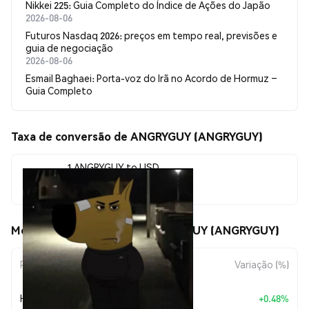
Nikkei 225: Guia Completo do Índice de Ações do Japão
2026-08-06
Futuros Nasdaq 2026: preços em tempo real, previsões e
guia de negociação
2026-08-06
Esmail Baghaei: Porta-voz do Irã no Acordo de Hormuz –
Guia Completo
Taxa de conversão de ANGRYGUY (ANGRYGUY)
1 ANGRYGUY to USD
$0.00000465
Movimentos de preço de ANGRYGUY (ANGRYGUY)
Período
Variação do Valor
Variação (%)
+
$0.0
2211
Hoje
+0.48%
7