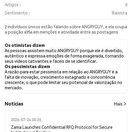
Artigos :
0
Sentimento :
Baixista
2 indivíduos únicos estão falando sobre ANGRYGUY, e ela ocupa
a posição 4954 em menções e atividade entre as postagens
coletadas. Nas últimas 24 horas, o sentimento em relação a
ANGRYGUY em todas as redes sociais foi Baixista. Por fim, foram
Os otimistas dizem
publicados 0 artigos de notícias sobre ANGRYGUY. No Twitter,
As pessoas assistem muito ANGRYGUY porque ele é divertido,
100.00% dos tweets apresentaram um sentimento otimista em
autêntico e expressa emoções de forma exagerada, tornando
comparação com 0.00% dos tweets com sentimento pessimista
seus vídeos cativantes e fáceis de se identificar.
sobre ANGRYGUY. 0.00% dos tweets foram neutros em relação
Os pessimistas dizem
a ANGRYGUY. Esses sentimentos são baseados em 1 tweets.
A razão para estar pessimista em relação ao ANGRYGUY é a
falta de inovação, crescimento estagnado e concorrência
crescente, o que pode limitar seu potencial de valorização no
mercado.
​​Notícias​​
Mais
2026-07-24 00:26
Zama Launches Confidential RFQ Protocol for Secure