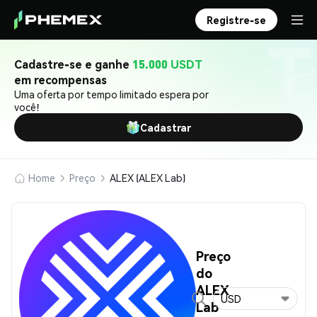
Registre-se
Cadastre-se e ganhe
15.000 USDT
em recompensas
Uma oferta por tempo limitado espera por
você!
Cadastrar
Home
Preço
ALEX (ALEX Lab)
Preço
do
ALEX
USD
Lab