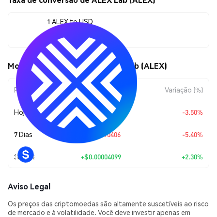
1 ALEX to USD
$0.00182301
Movimentos de preço de ALEX Lab (ALEX)
Período
Variação do Valor
Variação (%)
Hoje
$-0.00006612
-3.50%
7 Dias
$-0.00010406
-5.40%
30 Dias
+
$0.00004099
+2.30%
Aviso Legal
Os preços das criptomoedas são altamente suscetíveis ao risco
de mercado e à volatilidade. Você deve investir apenas em