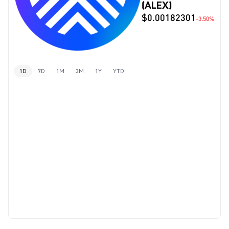
(ALEX)
$0.00182301
-3.50%
1D
7D
1M
3M
1Y
YTD