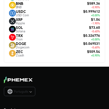
$589.36
BNB
BNB
-0.90%
$0.999612
USDC
USD Coin
+0.00%
$1.04
XRP
Ripple
-1.90%
$73.60
SOL
Solana
-0.40%
$0.326776
TRX
Tron
+0.00%
$0.069531
DOGE
Dogecoin
-0.60%
$509.54
ZEC
Zcash
+0.90%
Português
