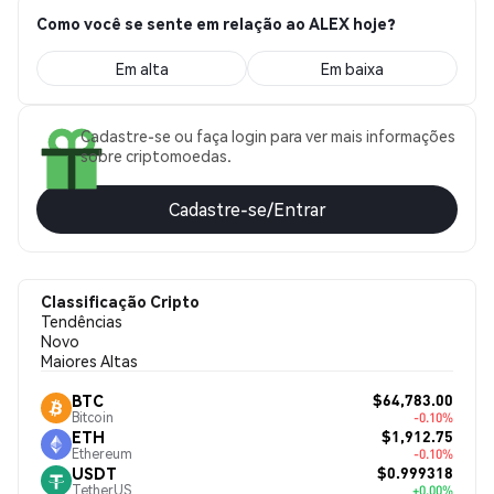
Como você se sente em relação ao ALEX hoje?
Em alta
Em baixa
Cadastre-se ou faça login para ver mais informações
sobre criptomoedas.
Cadastre-se/Entrar
Classificação Cripto
Tendências
Novo
Maiores Altas
$64,783.00
BTC
Bitcoin
-0.10%
$1,912.75
ETH
Ethereum
-0.10%
$0.999318
USDT
TetherUS
+0.00%