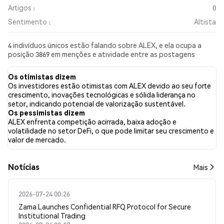
Artigos :
0
Sentimento :
Altista
4 indivíduos únicos estão falando sobre ALEX, e ela ocupa a
posição 3869 em menções e atividade entre as postagens
coletadas. Nas últimas 24 horas, o sentimento em relação a
ALEX em todas as redes sociais foi Altista. Por fim, foram
Os otimistas dizem
publicados 0 artigos de notícias sobre ALEX. No Twitter, 75.00%
Os investidores estão otimistas com ALEX devido ao seu forte
dos tweets apresentaram um sentimento otimista em
crescimento, inovações tecnológicas e sólida liderança no
comparação com 0.00% dos tweets com sentimento pessimista
setor, indicando potencial de valorização sustentável.
sobre ALEX. 25.00% dos tweets foram neutros em relação a
Os pessimistas dizem
ALEX. Esses sentimentos são baseados em 4 tweets.
ALEX enfrenta competição acirrada, baixa adoção e
volatilidade no setor DeFi, o que pode limitar seu crescimento e
valor de mercado.
​​Notícias​​
Mais
2026-07-24 00:26
Zama Launches Confidential RFQ Protocol for Secure
Institutional Trading