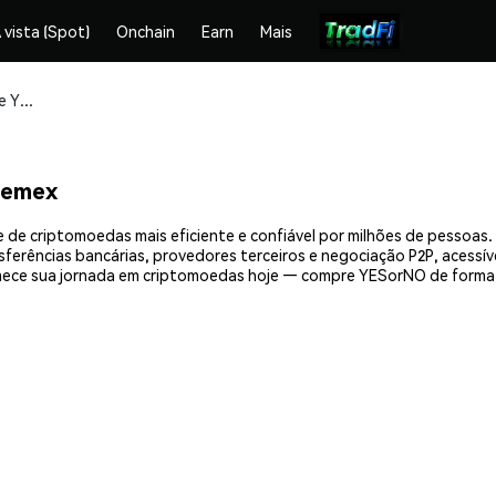
 vista (Spot)
Onchain
Earn
Mais
Compre e armazene YESorNO (YON) com segurança
hemex
de criptomoedas mais eficiente e confiável por milhões de pessoas
nsferências bancárias, provedores terceiros e negociação P2P, acessív
ece sua jornada em criptomoedas hoje — compre YESorNO de forma 