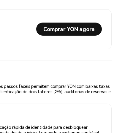
Comprar YON agora
s passos fáceis permitem comprar YON com baixas taxas
enticação de dois fatores (2FA), auditorias de reservas e
cação rápida de identidade para desbloquear
gida desde o início, tornando a exchange confiável.