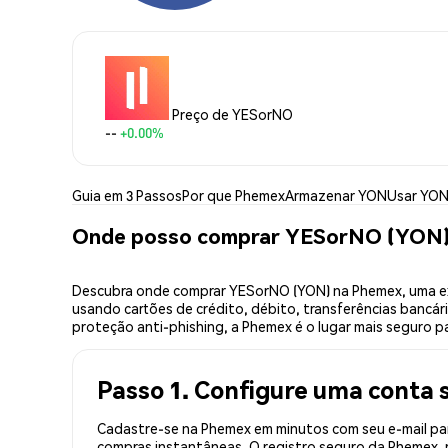
Preço de YESorNO
--
+0.00%
Guia em 3 Passos
Por que Phemex
Armazenar YON
Usar YO
Onde posso comprar YESorNO (YON
Descubra onde comprar YESorNO (YON) na Phemex, uma ex
usando cartões de crédito, débito, transferências bancár
proteção anti-phishing, a Phemex é o lugar mais seguro 
Passo 1. Configure uma conta 
Cadastre-se na Phemex em minutos com seu e-mail par
compras instantâneas. O registro seguro da Phemex, r