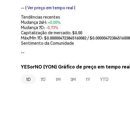
--
(
Ver preço em tempo real
)
Tendências recentes
Mudança 24H:
+0.00%
Mudança 7D:
-0.73%
Capitalização de mercado:
$0.00
Máx/Mín 7D: $
0.000004723845160082
/ $
0.0000047238451600
Sentimento da Comunidade
--
YESorNO (YON) Gráfico de preço em tempo rea
1D
7D
1M
3M
1Y
YTD