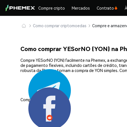
Compre cripto
Mercados
Contrato
À
Como comprar criptomoedas
Como comprar YESorNO (YON) na P
Compre YESorNO (YON) facilmente na Phemex, a exchange 
de pagamento flexíveis, incluindo cartões de crédito, tra
robusta da Phemex tornam a compra de YON simples. Com
Compartilhar: