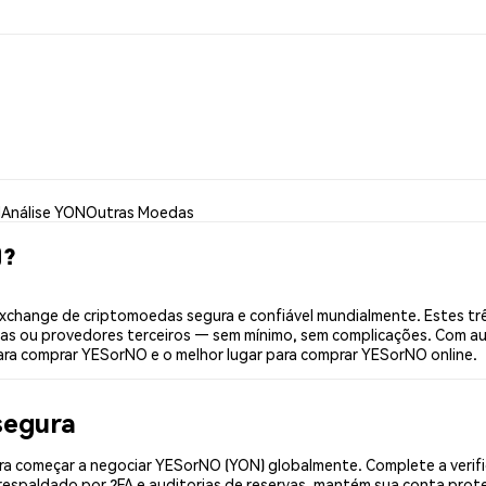
N
Análise YON
Outras Moedas
)?
change de criptomoedas segura e confiável mundialmente. Estes trê
ias ou provedores terceiros — sem mínimo, sem complicações. Com aut
para comprar YESorNO e o melhor lugar para comprar YESorNO online.
segura
a começar a negociar YESorNO (YON) globalmente. Complete a verifi
espaldado por 2FA e auditorias de reservas, mantém sua conta prote