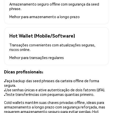
Armazenamento seguro offline com segurança da seed
phrase.
Melhor para
armazenamento a longo prazo
Hot Wallet (Mobile/Software)
Transações convenientes com atualizações seguras,
riscos online.
Melhor para
transações regulares
Dicas profissionais:
Faça backup das seed phrases da carteira offline de forma
segura.
Use senhas únicas e ative autenticação de dois fatores (2FA).
Teste transferências com pequenas quantias primeiro.
Cold wallets mantêm suas chaves privadas offline, ideais para
armazenamento a longo prazo com segurança reforçada, mas
requerem armazenamento seguro para evitar perdas; Hot