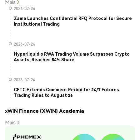
Mais
2026-07-24
Zama Launches Confidential RFQ Protocol for Secure
Institutional Trading
2026-07-24
Hyperliquid's RWA Trading Volume Surpasses Crypto
Assets, Reaches 54% Share
2026-07-24
CFTC Extends Comment Period for 24/7 Futures
Trading Rules to August 26
xWIN Finance (XWIN) Academia
Mais