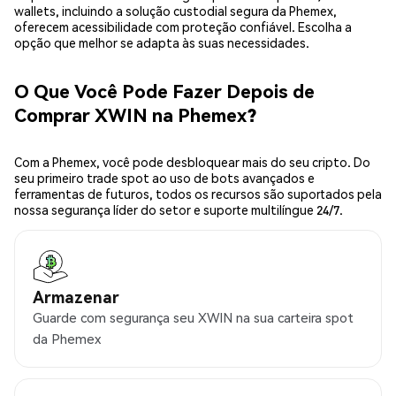
wallets, incluindo a solução custodial segura da Phemex,
oferecem acessibilidade com proteção confiável. Escolha a
opção que melhor se adapta às suas necessidades.
O Que Você Pode Fazer Depois de
Comprar XWIN na Phemex?
Com a Phemex, você pode desbloquear mais do seu cripto. Do
seu primeiro trade spot ao uso de bots avançados e
ferramentas de futuros, todos os recursos são suportados pela
nossa segurança líder do setor e suporte multilíngue 24/7.
Armazenar
Guarde com segurança seu XWIN na sua carteira spot
da Phemex