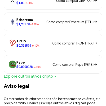
Como comprar XRP (XRP)
$1.03
-2.30%
Ethereum
Como comprar Ethereum (ETH)
$1,902.31
-0.40%
TRON
Como comprar TRON (TRX)
$0.326874
-0.10%
Pepe
Como comprar Pepe (PEPE)
$0.0000028
-2.90%
Explore outros ativos cripto >
Aviso legal
Os mercados de criptomoedas são inerentemente voláteis, e o
preço de xWIN Finance (XWIN) e outros ativos digitais pode