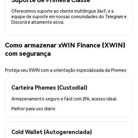
Oferecemos suporte ao cliente multilingue 24x7, e a
equipe de suporte em nossas comunidades do Telegram e
Discord é altamente ativa.
Como armazenar xWIN Finance (XWIN)
com segurança
Proteja seu XWIN com a orientação especializada da Phemex
Carteira Phemex (Custodial)
Armazenamento seguro e fácil com 2FA, acesso ideal.
Melhor para
uso diário
Cold Wallet (Autogerenciada)