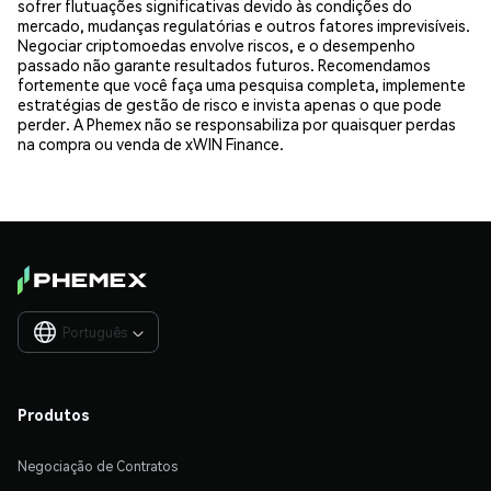
sofrer flutuações significativas devido às condições do
mercado, mudanças regulatórias e outros fatores imprevisíveis.
Negociar criptomoedas envolve riscos, e o desempenho
passado não garante resultados futuros. Recomendamos
fortemente que você faça uma pesquisa completa, implemente
estratégias de gestão de risco e invista apenas o que pode
perder. A Phemex não se responsabiliza por quaisquer perdas
na compra ou venda de xWIN Finance.
Português

Produtos
Negociação de Contratos