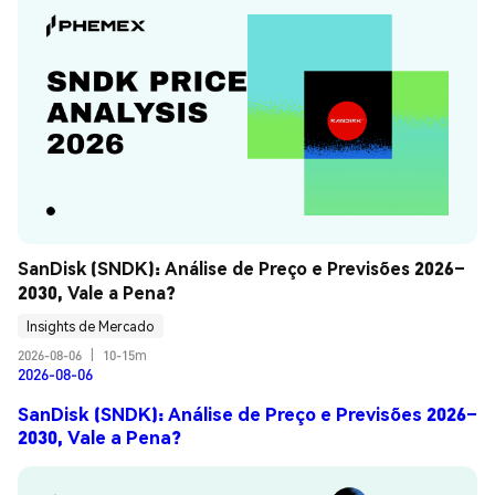
SanDisk (SNDK): Análise de Preço e Previsões 2026–
2030, Vale a Pena?
Insights de Mercado
2026-08-06
|
10-15m
2026-08-06
SanDisk (SNDK): Análise de Preço e Previsões 2026–
2030, Vale a Pena?