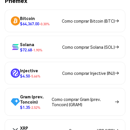
Phemex
Bitcoin
Como comprar Bitcoin (BTC)
$64,367.00
-0.30%
Solana
Como comprar Solana (SOL)
$72.68
-1.90%
Injective
Como comprar Injective (INJ)
$4.50
-5.66%
Gram (prev.
Como comprar Gram (prev.
Toncoin)
Toncoin) (GRAM)
$1.35
-2.52%
XRP