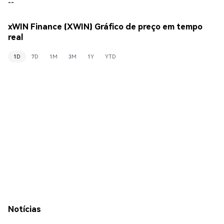
--
xWIN Finance (XWIN) Gráfico de preço em tempo
real
1D
7D
1M
3M
1Y
YTD
Notícias