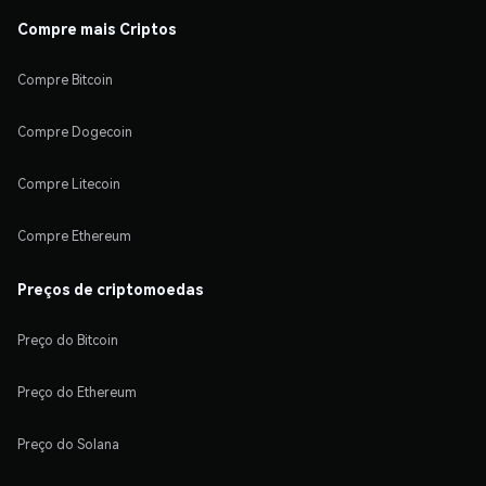
Compre mais Criptos
Compre Bitcoin
Compre Dogecoin
Compre Litecoin
Compre Ethereum
Preços de criptomoedas
Preço do Bitcoin
Preço do Ethereum
Preço do Solana