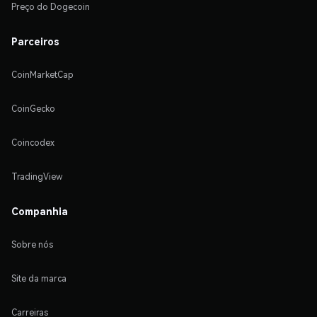
Preço do Dogecoin
Parceiros
CoinMarketCap
CoinGecko
Coincodex
TradingView
Companhia
Sobre nós
Site da marca
Carreiras