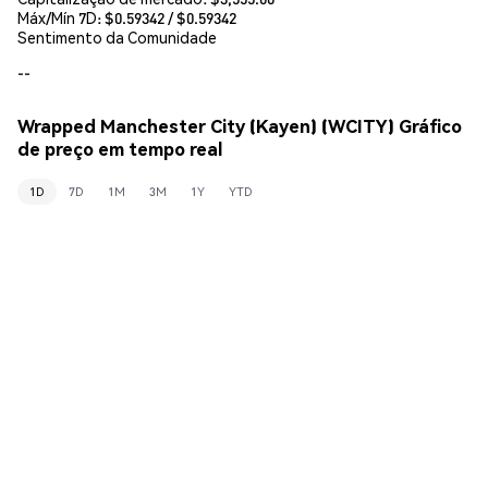
Máx/Mín 7D: $
0.59342
/ $
0.59342
Sentimento da Comunidade
--
Wrapped Manchester City (Kayen) (WCITY) Gráfico
de preço em tempo real
1D
7D
1M
3M
1Y
YTD