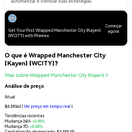
automatizar e otimizar suas estratégias.
Começar
Get Your First Wrapped Manchester City (Kayen)
agora
(WCITY) with Phemex
O que é Wrapped Manchester City
(Kayen) (WCITY)?
Mais sobre Wrapped Manchester City (Kayen)
Análise de preço
Atual
$0.59342
(
Ver preço em tempo real
)
Tendências recentes
Mudança 24H:
+0.00%
Mudança 7D:
+0.00%
Capitalização de mercado:
$3,555.00