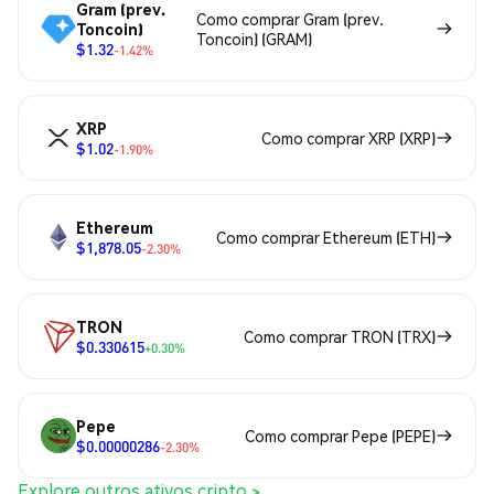
Gram (prev.
Como comprar Gram (prev.
Toncoin)
Toncoin) (GRAM)
$1.32
-1.42%
XRP
Como comprar XRP (XRP)
$1.02
-1.90%
Ethereum
Como comprar Ethereum (ETH)
$1,878.05
-2.30%
TRON
Como comprar TRON (TRX)
$0.330615
+0.30%
Pepe
Como comprar Pepe (PEPE)
$0.00000286
-2.30%
Explore outros ativos cripto >