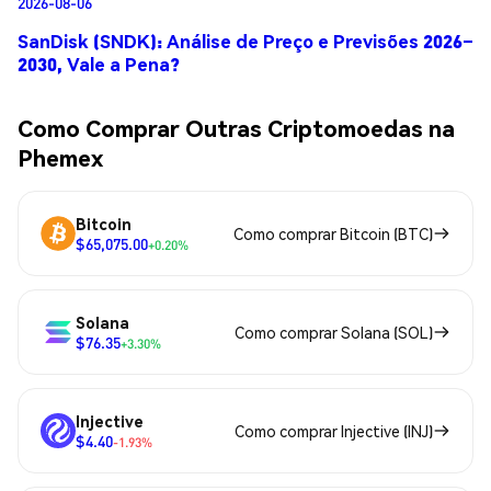
2026-08-06
SanDisk (SNDK): Análise de Preço e Previsões 2026–
2030, Vale a Pena?
Como Comprar Outras Criptomoedas na
Phemex
Bitcoin
Como comprar Bitcoin (BTC)
$65,075.00
+0.20%
Solana
Como comprar Solana (SOL)
$76.35
+3.30%
Injective
Como comprar Injective (INJ)
$4.40
-1.93%