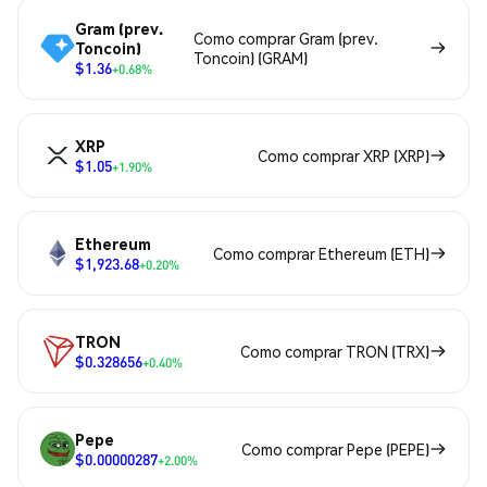
Gram (prev.
Como comprar Gram (prev.
Toncoin)
Toncoin) (GRAM)
$1.36
+0.68%
XRP
Como comprar XRP (XRP)
$1.05
+1.90%
Ethereum
Como comprar Ethereum (ETH)
$1,923.68
+0.20%
TRON
Como comprar TRON (TRX)
$0.328656
+0.40%
Pepe
Como comprar Pepe (PEPE)
$0.00000287
+2.00%