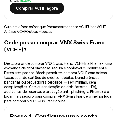
$1.24
+0.30%
Comprar VCHF agora
Guia em 3 Passos
Por que Phemex
Armazenar VCHF
Usar VCHF
Análise VCHF
Outras Moedas
Onde posso comprar VNX Swiss Franc
(VCHF)?
Descubra onde comprar VNX Swiss Franc (VCHF) na Phemex, uma
exchange de criptomoedas segura e confiável mundialmente.
Estes três passos fáceis permitem comprar VCHF com baixas
taxas usando cartões de crédito, débito, transferências
bancárias ou provedores terceiros — sem mínimo, sem
complicações. Com autenticação de dois fatores (2FA),
auditorias de reservas e proteção anti-phishing, a Phemex é o
lugar mais seguro para comprar VNX Swiss Franc e o melhor lugar
para comprar VNX Swiss Franc online.
Passo 1. Configure uma conta