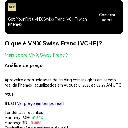
Começar
Get Your First VNX Swiss Franc (VCHF) with
agora
Phemex
O que é VNX Swiss Franc (VCHF)?
Mais sobre VNX Swiss Franc
Análise de preço
Aproveite oportunidades de trading com insights em tempo
real da Phemex, atualizados em August 8, 2026 at 02:27 AM UTC
Atual
$1.24
(
Ver preço em tempo real
)
Tendências recentes
Mudança 24H:
+0.30%
Mudança 7D:
-0.30%
Capitalização de mercado:
$5.03M