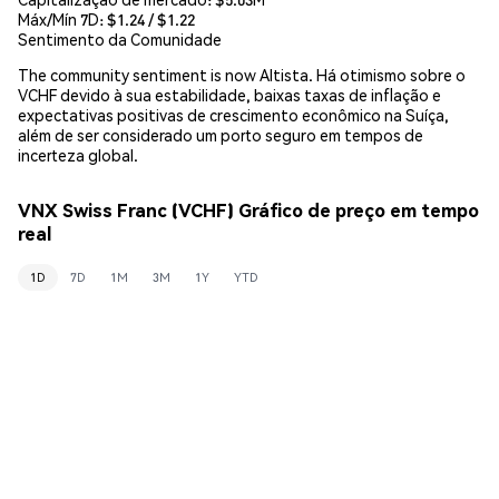
Máx/Mín 7D: $
1.24
/ $
1.22
Sentimento da Comunidade
The community sentiment is now Altista. Há otimismo sobre o
VCHF devido à sua estabilidade, baixas taxas de inflação e
expectativas positivas de crescimento econômico na Suíça,
além de ser considerado um porto seguro em tempos de
incerteza global.
VNX Swiss Franc (VCHF) Gráfico de preço em tempo
real
1D
7D
1M
3M
1Y
YTD