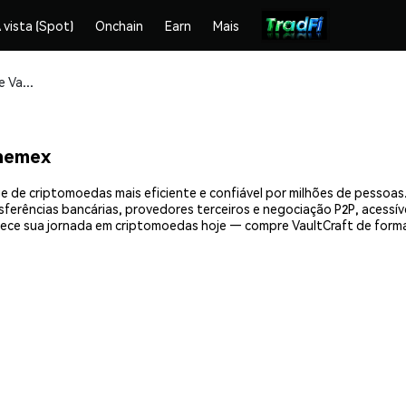
 vista (Spot)
Onchain
Earn
Mais
Compre e armazene VaultCraft (VCX) com segurança
Phemex
e de criptomoedas mais eficiente e confiável por milhões de pesso
nsferências bancárias, provedores terceiros e negociação P2P, acessív
ce sua jornada em criptomoedas hoje — compre VaultCraft de forma