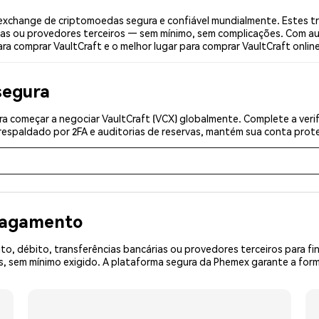
exchange de criptomoedas segura e confiável mundialmente. Estes t
ias ou provedores terceiros — sem mínimo, sem complicações. Com aut
ra comprar VaultCraft e o melhor lugar para comprar VaultCraft online
segura
a começar a negociar VaultCraft (VCX) globalmente. Complete a veri
espaldado por 2FA e auditorias de reservas, mantém sua conta prote
 pagamento
o, débito, transferências bancárias ou provedores terceiros para f
 sem mínimo exigido. A plataforma segura da Phemex garante a forma