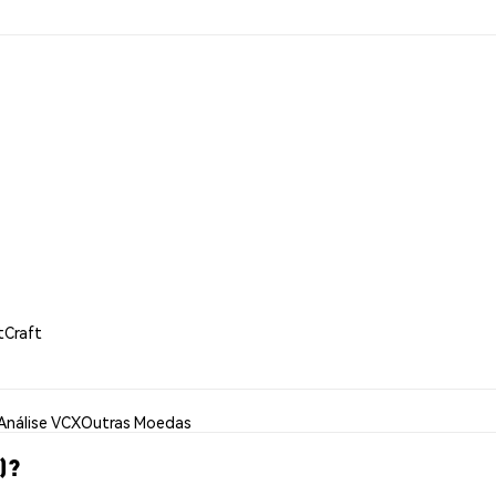
tCraft
Análise VCX
Outras Moedas
)?