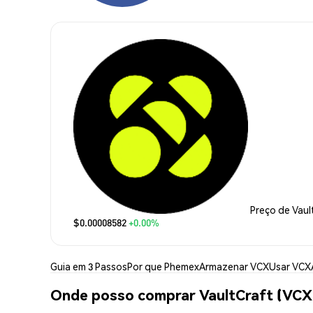
Preço de Vaul
$0.00008582
+0.00%
Guia em 3 Passos
Por que Phemex
Armazenar VCX
Usar VCX
Onde posso comprar VaultCraft (VCX