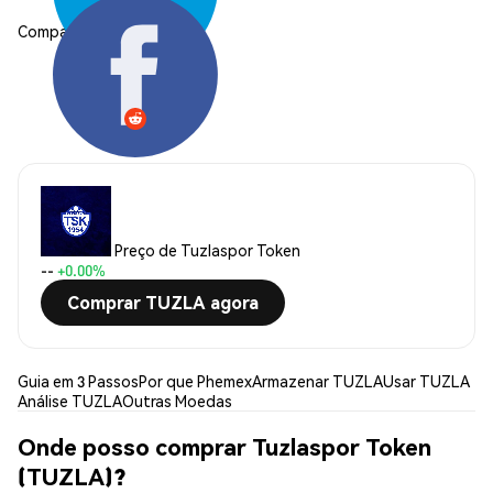
Compartilhar:
Preço de Tuzlaspor Token
--
+0.00%
Comprar TUZLA agora
Guia em 3 Passos
Por que Phemex
Armazenar TUZLA
Usar TUZLA
Análise TUZLA
Outras Moedas
Onde posso comprar Tuzlaspor Token
(TUZLA)?