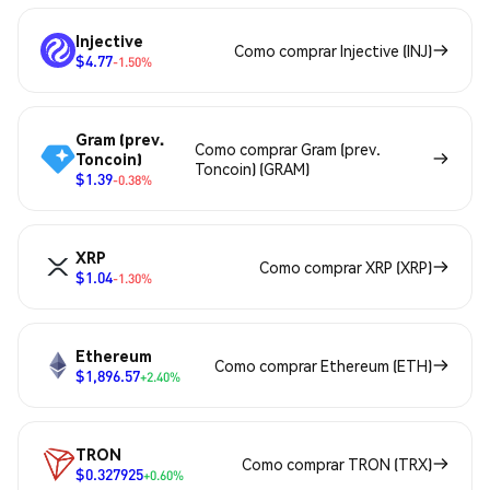
Injective
Como comprar Injective (INJ)
$4.77
-1.50%
Gram (prev.
Como comprar Gram (prev.
Toncoin)
Toncoin) (GRAM)
$1.39
-0.38%
XRP
Como comprar XRP (XRP)
$1.04
-1.30%
Ethereum
Como comprar Ethereum (ETH)
$1,896.57
+2.40%
TRON
Como comprar TRON (TRX)
$0.327925
+0.60%