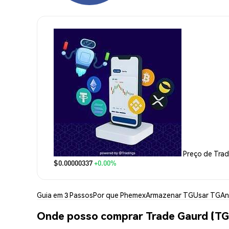
Preço de Tra
$0.00000337
+0.00%
Guia em 3 Passos
Por que Phemex
Armazenar TG
Usar TG
An
Onde posso comprar Trade Gaurd (TG