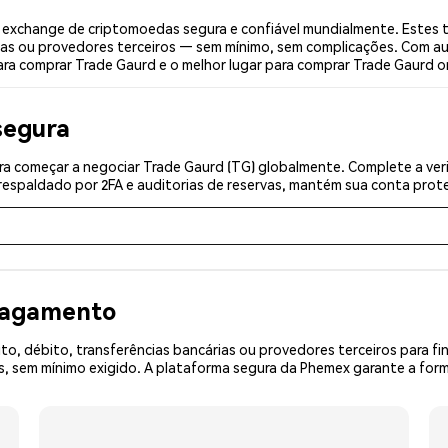
exchange de criptomoedas segura e confiável mundialmente. Estes t
ias ou provedores terceiros — sem mínimo, sem complicações. Com aut
ara comprar Trade Gaurd e o melhor lugar para comprar Trade Gaurd on
segura
a começar a negociar Trade Gaurd (TG) globalmente. Complete a veri
espaldado por 2FA e auditorias de reservas, mantém sua conta prote
 pagamento
o, débito, transferências bancárias ou provedores terceiros para f
sem mínimo exigido. A plataforma segura da Phemex garante a forma