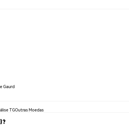
de Gaurd
álise TG
Outras Moedas
)?