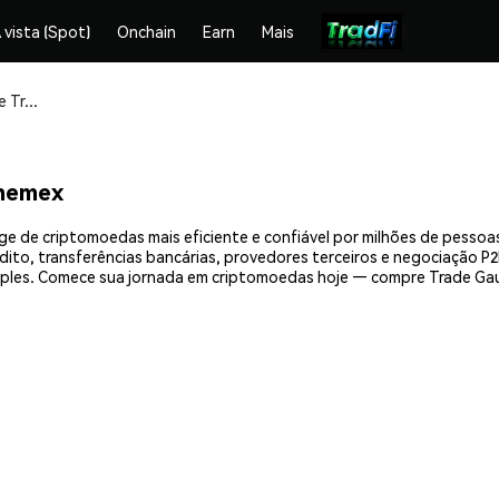
 vista (Spot)
Onchain
Earn
Mais
Compre e armazene Trade Gaurd (TG) com segurança
Phemex
e de criptomoedas mais eficiente e confiável por milhões de pessoa
ito, transferências bancárias, provedores terceiros e negociação P2P
ples. Comece sua jornada em criptomoedas hoje — compre Trade Gau