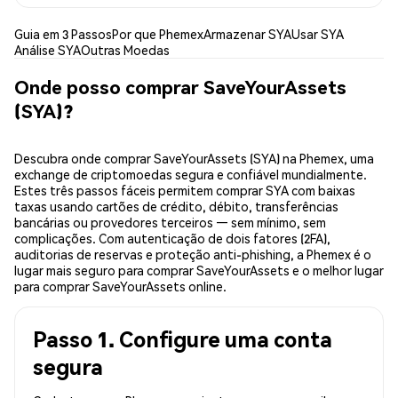
Guia em 3 Passos
Por que Phemex
Armazenar SYA
Usar SYA
Análise SYA
Outras Moedas
Onde posso comprar SaveYourAssets
(SYA)?
Descubra onde comprar SaveYourAssets (SYA) na Phemex, uma
exchange de criptomoedas segura e confiável mundialmente.
Estes três passos fáceis permitem comprar SYA com baixas
taxas usando cartões de crédito, débito, transferências
bancárias ou provedores terceiros — sem mínimo, sem
complicações. Com autenticação de dois fatores (2FA),
auditorias de reservas e proteção anti-phishing, a Phemex é o
lugar mais seguro para comprar SaveYourAssets e o melhor lugar
para comprar SaveYourAssets online.
Passo 1. Configure uma conta
segura