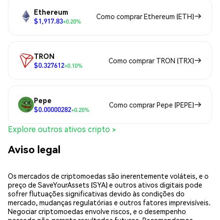
Ethereum
Como comprar Ethereum (ETH)
$1,917.83
+0.20%
TRON
Como comprar TRON (TRX)
$0.327612
+0.10%
Pepe
Como comprar Pepe (PEPE)
$0.00000282
+0.20%
Explore outros ativos cripto >
Aviso legal
Os mercados de criptomoedas são inerentemente voláteis, e o
preço de SaveYourAssets (SYA) e outros ativos digitais pode
sofrer flutuações significativas devido às condições do
mercado, mudanças regulatórias e outros fatores imprevisíveis.
Negociar criptomoedas envolve riscos, e o desempenho
passado não garante resultados futuros. Recomendamos