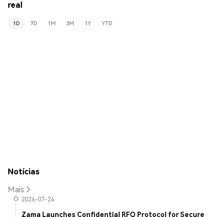
real
1D
7D
1M
3M
1Y
YTD
Notícias
Mais
2026-07-24
Zama Launches Confidential RFQ Protocol for Secure