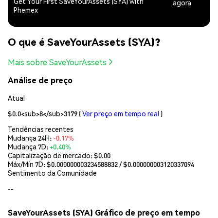
Get Your First SaveYourAssets (SYA) with
agora
Phemex
O que é SaveYourAssets (SYA)?
Mais sobre SaveYourAssets
Análise de preço
Atual
$0.0<sub>8</sub>3179
(
Ver preço em tempo real
)
Tendências recentes
Mudança 24H:
-0.17%
Mudança 7D:
+0.40%
Capitalização de mercado:
$0.00
Máx/Mín 7D: $
0.000000003234588832
/ $
0.000000003120337094
Sentimento da Comunidade
--
SaveYourAssets (SYA) Gráfico de preço em tempo