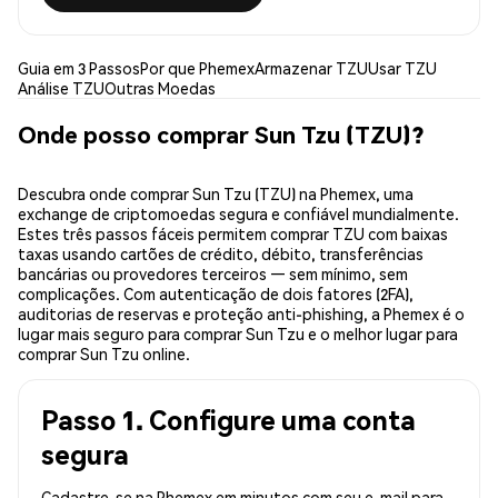
Guia em 3 Passos
Por que Phemex
Armazenar TZU
Usar TZU
Análise TZU
Outras Moedas
Onde posso comprar Sun Tzu (TZU)?
Descubra onde comprar Sun Tzu (TZU) na Phemex, uma
exchange de criptomoedas segura e confiável mundialmente.
Estes três passos fáceis permitem comprar TZU com baixas
taxas usando cartões de crédito, débito, transferências
bancárias ou provedores terceiros — sem mínimo, sem
complicações. Com autenticação de dois fatores (2FA),
auditorias de reservas e proteção anti-phishing, a Phemex é o
lugar mais seguro para comprar Sun Tzu e o melhor lugar para
comprar Sun Tzu online.
Passo 1. Configure uma conta
segura
Cadastre-se na Phemex em minutos com seu e-mail para