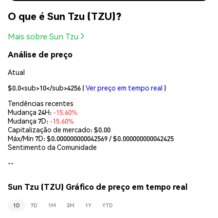
O que é Sun Tzu (TZU)?
Mais sobre Sun Tzu
Análise de preço
Atual
$0.0<sub>10</sub>4256
(
Ver preço em tempo real
)
Tendências recentes
Mudança 24H:
-15.60%
Mudança 7D:
-15.60%
Capitalização de mercado:
$0.00
Máx/Mín 7D: $
0.000000000042569
/ $
0.000000000042425
Sentimento da Comunidade
--
Sun Tzu (TZU) Gráfico de preço em tempo real
1D
7D
1M
3M
1Y
YTD