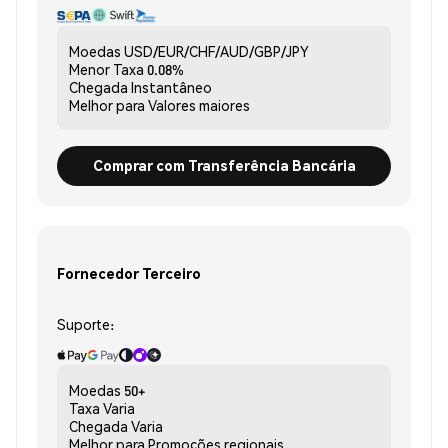
Moedas
USD/EUR/CHF/AUD/GBP/JPY
Menor Taxa
0.08%
Chegada
Instantâneo
Melhor para
Valores maiores
Comprar com Transferência Bancária
Fornecedor Terceiro
Suporte:
Moedas
50+
Taxa
Varia
Chegada
Varia
Melhor para
Promoções regionais