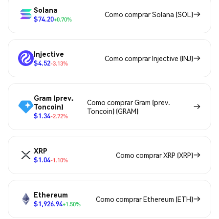
Solana
Como comprar Solana (SOL)
$74.20
+0.70%
Injective
Como comprar Injective (INJ)
$4.52
-3.13%
Gram (prev.
Como comprar Gram (prev.
Toncoin)
Toncoin) (GRAM)
$1.34
-2.72%
XRP
Como comprar XRP (XRP)
$1.04
-1.10%
Ethereum
Como comprar Ethereum (ETH)
$1,926.94
+1.50%