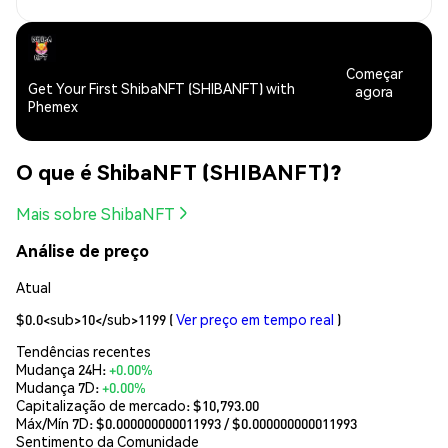
Começar
Get Your First ShibaNFT (SHIBANFT) with
agora
Phemex
O que é ShibaNFT (SHIBANFT)?
Mais sobre ShibaNFT
Análise de preço
Atual
$0.0<sub>10</sub>1199
(
Ver preço em tempo real
)
Tendências recentes
Mudança 24H:
+0.00%
Mudança 7D:
+0.00%
Capitalização de mercado:
$10,793.00
Máx/Mín 7D: $
0.000000000011993
/ $
0.000000000011993
Sentimento da Comunidade