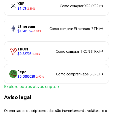
XRP
Como comprar XRP (XRP)
$1.03
-2.30%
Ethereum
Como comprar Ethereum (ETH)
$1,901.59
-0.40%
TRON
Como comprar TRON (TRX)
$0.32705
-0.10%
Pepe
Como comprar Pepe (PEPE)
$0.0000028
-2.90%
Explore outros ativos cripto >
Aviso legal
Os mercados de criptomoedas são inerentemente voláteis, e o