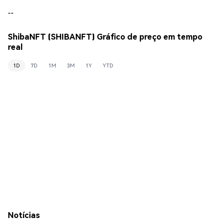
--
ShibaNFT (SHIBANFT) Gráfico de preço em tempo
real
1D
7D
1M
3M
1Y
YTD
Notícias