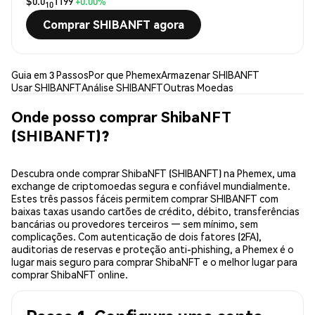
$0.0
1199
+0.00%
10
Comprar SHIBANFT agora
Guia em 3 Passos
Por que Phemex
Armazenar SHIBANFT
Usar SHIBANFT
Análise SHIBANFT
Outras Moedas
Onde posso comprar ShibaNFT
(SHIBANFT)?
Descubra onde comprar ShibaNFT (SHIBANFT) na Phemex, uma
exchange de criptomoedas segura e confiável mundialmente.
Estes três passos fáceis permitem comprar SHIBANFT com
baixas taxas usando cartões de crédito, débito, transferências
bancárias ou provedores terceiros — sem mínimo, sem
complicações. Com autenticação de dois fatores (2FA),
auditorias de reservas e proteção anti-phishing, a Phemex é o
lugar mais seguro para comprar ShibaNFT e o melhor lugar para
comprar ShibaNFT online.