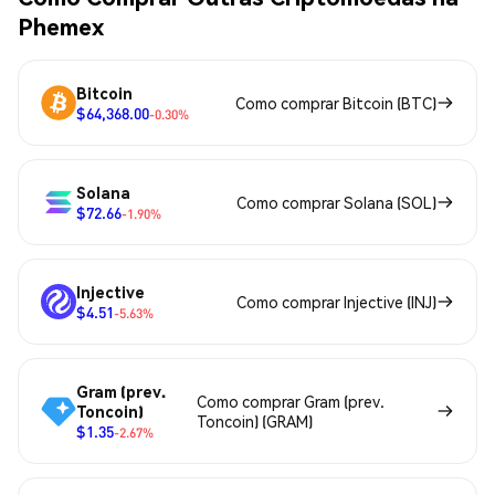
Phemex
Bitcoin
Como comprar Bitcoin (BTC)
$64,368.00
-0.30%
Solana
Como comprar Solana (SOL)
$72.66
-1.90%
Injective
Como comprar Injective (INJ)
$4.51
-5.63%
Gram (prev.
Como comprar Gram (prev.
Toncoin)
Toncoin) (GRAM)
$1.35
-2.67%