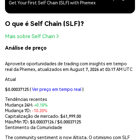
Get Your First Self Chain (SLF) with Phemex
O que é Self Chain (SLF)?
Mais sobre Self Chain
Análise de preço
Aproveite oportunidades de trading com insights em tempo
real da Phemex, atualizados em August 7, 2026 at 03:17 AM UTC
Atual
$0.00037125
(
Ver preço em tempo real
)
Tendências recentes
Mudança 24H:
+0.10%
Mudança 7D:
-10.20%
Capitalização de mercado:
$61,999.00
Máx/Mín 7D: $
0.00037126
/ $
0.00037125
Sentimento da Comunidade
The community sentiment is now Altista. O otimismo com SLF