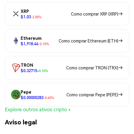
XRP
Como comprar XRP (XRP)
$1.03
-2.00%
Ethereum
Como comprar Ethereum (ETH)
$1,918.46
-0.10%
TRON
Como comprar TRON (TRX)
$0.32715
+0.10%
Pepe
Como comprar Pepe (PEPE)
$0.00000283
-0.40%
Explore outros ativos cripto >
Aviso legal