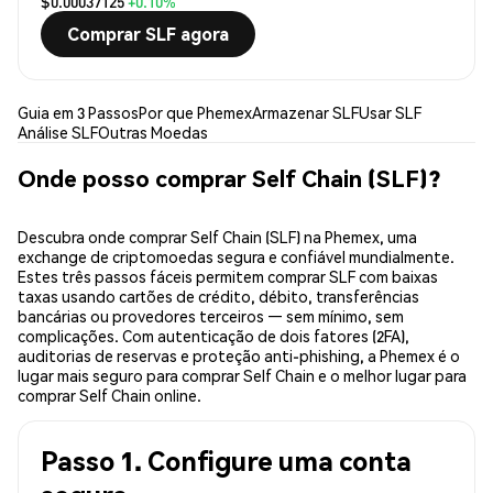
$0.00037125
+0.10%
Comprar SLF agora
Guia em 3 Passos
Por que Phemex
Armazenar SLF
Usar SLF
Análise SLF
Outras Moedas
Onde posso comprar Self Chain (SLF)?
Descubra onde comprar Self Chain (SLF) na Phemex, uma
exchange de criptomoedas segura e confiável mundialmente.
Estes três passos fáceis permitem comprar SLF com baixas
taxas usando cartões de crédito, débito, transferências
bancárias ou provedores terceiros — sem mínimo, sem
complicações. Com autenticação de dois fatores (2FA),
auditorias de reservas e proteção anti-phishing, a Phemex é o
lugar mais seguro para comprar Self Chain e o melhor lugar para
comprar Self Chain online.
Passo 1. Configure uma conta