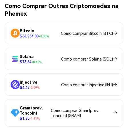
Como Comprar Outras Criptomoedas na
Phemex
Bitcoin
Como comprar Bitcoin (BTC)
$64,954.00
+0.30%
Solana
Como comprar Solana (SOL)
$73.84
+0.40%
Injective
Como comprar Injective (INJ)
$4.47
-3.09%
Gram (prev.
Como comprar Gram (prev.
Toncoin)
Toncoin) (GRAM)
$1.35
-1.91%