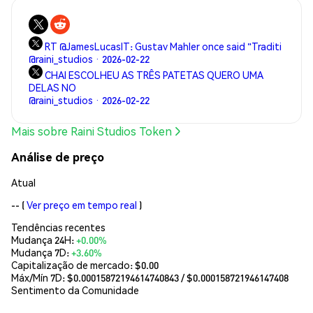
RT @JamesLucasIT: Gustav Mahler once said "Traditi
@raini_studios · 2026-02-22
CHAI ESCOLHEU AS TRÊS PATETAS QUERO UMA
DELAS NO
@raini_studios · 2026-02-22
Mais sobre Raini Studios Token
Análise de preço
Atual
--
(
Ver preço em tempo real
)
Tendências recentes
Mudança 24H:
+0.00%
Mudança 7D:
+3.60%
Capitalização de mercado:
$0.00
Máx/Mín 7D: $
0.00015872194614740843
/ $
0.000158721946147408
Sentimento da Comunidade
--