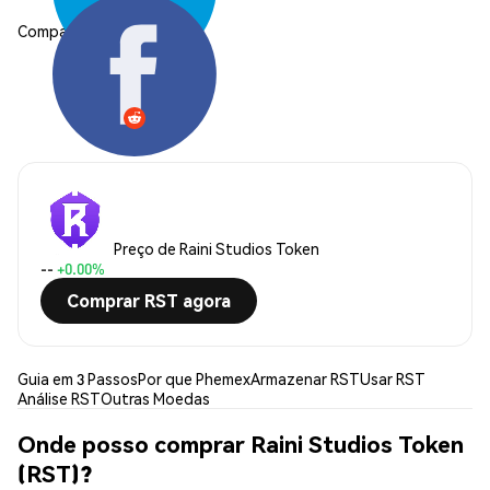
Compartilhar:
Preço de Raini Studios Token
--
+0.00%
Comprar RST agora
Guia em 3 Passos
Por que Phemex
Armazenar RST
Usar RST
Análise RST
Outras Moedas
Onde posso comprar Raini Studios Token
(RST)?