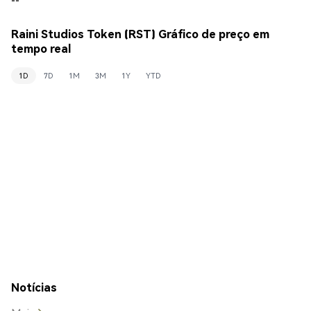
Raini Studios Token (RST) Gráfico de preço em
tempo real
1D
7D
1M
3M
1Y
YTD
Notícias