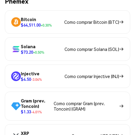
Phemex
Bitcoin
Como comprar Bitcoin (BTC)
$64,511.00
+0.30%
Solana
Como comprar Solana (SOL)
$73.20
+0.50%
Injective
Como comprar Injective (INJ)
$4.50
-3.04%
Gram (prev.
Como comprar Gram (prev.
Toncoin)
Toncoin) (GRAM)
$1.33
-4.01%
XRP