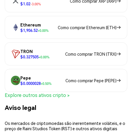
Como comprar XRP (XRP)
$1.02
-3.00%
Ethereum
Como comprar Ethereum (ETH)
$1,906.52
+0.00%
TRON
Como comprar TRON (TRX)
$0.327505
+0.00%
Pepe
Como comprar Pepe (PEPE)
$0.0000028
+0.50%
Explore outros ativos cripto >
Aviso legal
Os mercados de criptomoedas são inerentemente voláteis, e o
preço de Raini Studios Token (RST) e outros ativos digitais