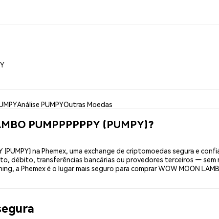
PY
PUMPY
Análise PUMPY
Outras Moedas
LAMBO PUMPPPPPPY (PUMPY)?
MPY) na Phemex, uma exchange de criptomoedas segura e confiáve
o, débito, transferências bancárias ou provedores terceiros — sem
phishing, a Phemex é o lugar mais seguro para comprar WOW MOON L
segura