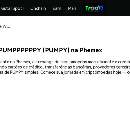
 vista (Spot)
Onchain
Earn
Mais
Compre e armazene WOW MOON LAMBO PUMPPPPPPY (PUMPY) com segurança
PUMPPPPPPY (PUMPY) na Phemex
na Phemex, a exchange de criptomoedas mais eficiente e confiável
do cartões de crédito, transferências bancárias, provedores terceir
ompra de PUMPY simples. Comece sua jornada em criptomoedas ho