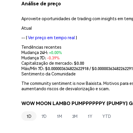
Análise de preço
Aproveite oportunidades de trading com insights em temp
Atual
--
(
Ver preço em tempo real
)
Tendências recentes
Mudança 24H:
+0.00%
Mudança 7D:
-0.39%
Capitalização de mercado:
$0.00
Máx/Mín 7D: $
0.000003634822622918
/ $
0.0000036348226229
Sentimento da Comunidade
The community sentiment is now Baixista. Motivos para e
aumentando riscos de desvalorização e scam.
WOW MOON LAMBO PUMPPPPPPY (PUMPY) Gráfi
1D
7D
1M
3M
1Y
YTD