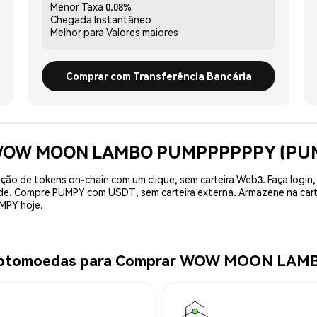
Menor Taxa
0.08%
Chegada
Instantâneo
Melhor para
Valores maiores
Comprar com Transferência Bancária
e WOW MOON LAMBO PUMPPPPPPY (PUM
ão de tokens on-chain com um clique, sem carteira Web3. Faça login,
dade. Compre PUMPY com USDT, sem carteira externa. Armazene na car
MPY hoje.
 Criptomoedas para Comprar WOW MOON L