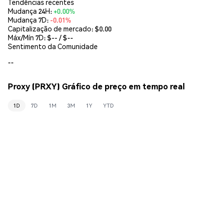
Tendências recentes
Mudança 24H:
+0.00%
Mudança 7D:
-0.01%
Capitalização de mercado:
$0.00
Máx/Mín 7D: $
--
/ $
--
Sentimento da Comunidade
--
Proxy (PRXY) Gráfico de preço em tempo real
1D
7D
1M
3M
1Y
YTD