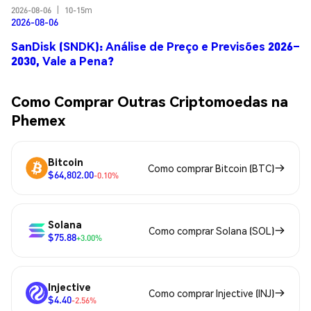
2026-08-06
|
10-15m
2026-08-06
SanDisk (SNDK): Análise de Preço e Previsões 2026–
2030, Vale a Pena?
Como Comprar Outras Criptomoedas na
Phemex
Bitcoin
Como comprar Bitcoin (BTC)
$64,802.00
-0.10%
Solana
Como comprar Solana (SOL)
$75.88
+3.00%
Injective
Como comprar Injective (INJ)
$4.40
-2.56%