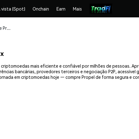
 vista (Spot)
Onchain
Earn
Mais
Compre e armazene Propel (PEL) com segurança
ex
 criptomoedas mais eficiente e confiável por milhões de pessoas. A
erências bancárias, provedores terceiros e negociação P2P, acessível
ornada em criptomoedas hoje — compre Propel de forma segura e co