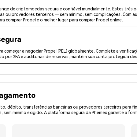
ange de criptomoedas segura e confiável mundialmente. Estes três p
ias ou provedores terceiros — sem mínimo, sem complicações. Com aut
ra comprar Propel e o melhor lugar para comprar Propel online.
segura
a começar a negociar Propel (PEL) globalmente. Complete a verifica
o por 2FA e auditorias de reservas, mantém sua conta protegida desd
 pagamento
o, débito, transferências bancárias ou provedores terceiros para f
sem mínimo exigido. A plataforma segura da Phemex garante a forma