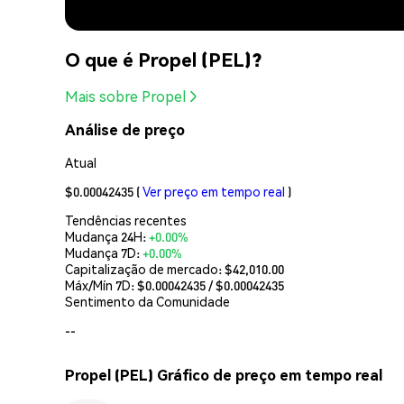
O que é Propel (PEL)?
Mais sobre Propel
Análise de preço
Atual
$0.00042435
(
Ver preço em tempo real
)
Tendências recentes
Mudança 24H:
+0.00%
Mudança 7D:
+0.00%
Capitalização de mercado:
$42,010.00
Máx/Mín 7D: $
0.00042435
/ $
0.00042435
Sentimento da Comunidade
--
Propel (PEL) Gráfico de preço em tempo real