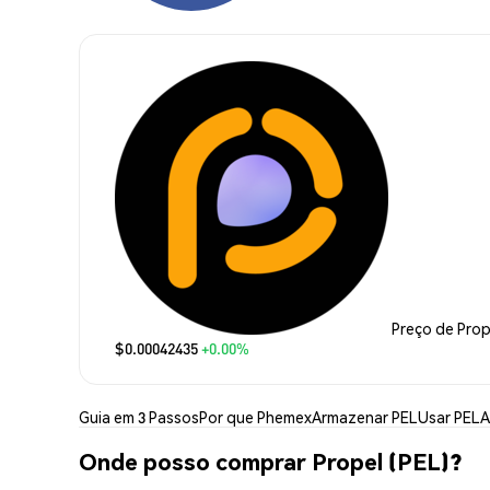
Preço de Prop
$0.00042435
+0.00%
Guia em 3 Passos
Por que Phemex
Armazenar PEL
Usar PEL
A
Onde posso comprar Propel (PEL)?